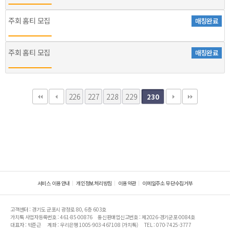
주회 홈티 모집
매칭완료
주회 홈티 모집
매칭완료
226
227
228
229
230
서비스 이용안내
개인정보처리방침
이용약관
이메일주소 무단수집거부
고객센터 : 경기도 군포시 광정로 80, 6층 603호
가치톡 사업자등록번호 : 461-85-00876
통신판매업신고번호 : 제2026-경기군포-0084호
대표자 : 박준근
계좌 : 우리은행 1005-903-467108 (가치톡)
TEL : 070-7425-3777