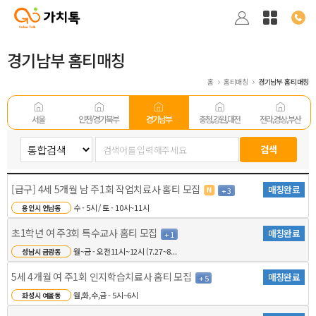
경기남부 홈티매칭
홈
홈티매칭
경기남부 홈티매칭
서울
인천/경기 북부
경기남부
충청,강원,대전
전라,경상,부산
[급구] 4세 5개월 남 주1회 작업치료사 홈티 모집
매칭완료
+ 3
수 - 5시 / 토 - 10시~11시
용인시 언남동
초1학년 여 주3회 특수교사 홈티 모집
매칭완료
+ 1
월~금 - 오전11시~12시 (7.27~8...
성남시 금광동
5세 4개월 여 주1회 인지학습치료사 홈티 모집
매칭완료
+ 5
월,화,수,금 - 5시~6시
화성시 여울동