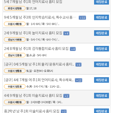
5세 7개월 남 주1회 언어치료사 홈티 모집
매칭완료
월 17, 18
화성시 반정동
9세 5개월 남 주3회 인지학습치료사, 특수교사 홈티 ..
매칭완료
+ 11
월 - 1시~8시 / 화 - 5시~8시 / ..
수원시 매탄동
2세 9개월 남 주1회 놀이치료사 홈티 모집
매칭완료
+ 4
월 - 5시~7시 / 목 - 6시~7시 / ..
성남시 이매동
2세 8개월 남 주1회 감각통합치료사 홈티 모집
매칭완료
+ 4
월,수,금 - 5시~8시
성남시 신흥동
[급구] 0세 5개월 남 주1회 물리/운동치료사 홈티..
매칭완료
+ 6
토,일 - 오전9시~오후5시
수원시 영통동
[급구] 4세 7개월 여 주1회 언어치료사, 특수체육..
매칭완료
+ 12
수,목 - 3시~7시 / 토 - 11시~12..
수원시 망포동
4세 9개월 남 주1회 미술치료사 홈티 모집
매칭완료
+ 2
월 - 2시30분~3시30분 / 목 - 3시..
수원시 매탄동
중2학년 남 주1회 미술치료사 홈티 모집
매칭완료
+ 3