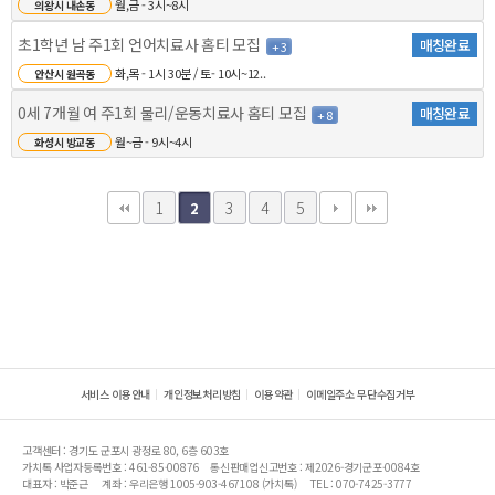
월,금 - 3시~8시
의왕시 내손동
초1학년 남 주1회 언어치료사 홈티 모집
매칭완료
+ 3
화,목 - 1시 30분 / 토- 10시~12..
안산시 원곡동
0세 7개월 여 주1회 물리/운동치료사 홈티 모집
매칭완료
+ 8
월~금 - 9시~4시
화성시 방교동
1
3
4
5
2
서비스 이용안내
개인정보처리방침
이용약관
이메일주소 무단수집거부
고객센터 : 경기도 군포시 광정로 80, 6층 603호
가치톡 사업자등록번호 : 461-85-00876
통신판매업신고번호 : 제2026-경기군포-0084호
대표자 : 박준근
계좌 : 우리은행 1005-903-467108 (가치톡)
TEL : 070-7425-3777