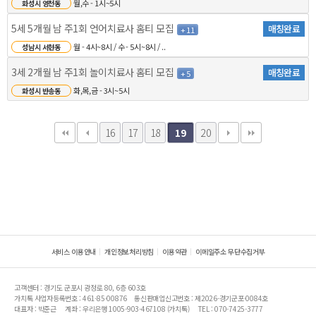
월,수 - 1시~5시
화성시 영천동
5세 5개월 남 주1회 언어치료사 홈티 모집
매칭완료
+ 11
월 - 4시~8시 / 수 - 5시~8시 / ..
성남시 서현동
3세 2개월 남 주1회 놀이치료사 홈티 모집
매칭완료
+ 5
화,목,금 - 3시~5시
화성시 반송동
16
17
18
20
19
서비스 이용안내
개인정보처리방침
이용약관
이메일주소 무단수집거부
고객센터 : 경기도 군포시 광정로 80, 6층 603호
가치톡 사업자등록번호 : 461-85-00876
통신판매업신고번호 : 제2026-경기군포-0084호
대표자 : 박준근
계좌 : 우리은행 1005-903-467108 (가치톡)
TEL : 070-7425-3777