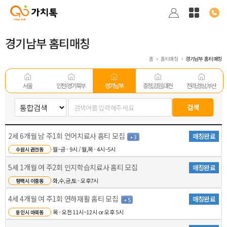
경기남부 홈티매칭
홈
홈티매칭
경기남부 홈티매칭
서울
인천/경기 북부
경기남부
충청,강원,대전
전라,경상,부산
2세 6개월 남 주1회 언어치료사 홈티 모집
매칭완료
+ 3
월~금 - 9시 / 월,목 - 4시~5시
수원시 권선동
5세 1개월 여 주2회 인지학습치료사 홈티 모집
매칭완료
화,수,금,토 - 오후7시
평택시 이충동
4세 4개월 여 주1회 연하재활 홈티 모집
매칭완료
+ 5
목 - 오전 11시~12시 or 오후 5시
용인시 마북동