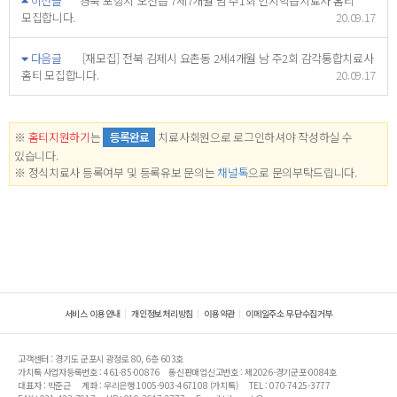
이전글
경북 포항시 오천읍 7세7개월 남 주1회 인지학습치료사 홈티
모집합니다.
20.09.17
다음글
[재모집] 전북 김제시 요촌동 2세4개월 남 주2회 감각통합치료사
홈티 모집합니다.
20.09.17
※
홈티지원하기
는
등록완료
치료사회원으로 로그인하셔야 작성하실 수
있습니다.
※ 정식치료사 등록여부 및 등록유보 문의는
채널톡
으로 문의부탁드립니다.
서비스 이용안내
개인정보처리방침
이용약관
이메일주소 무단수집거부
고객센터 : 경기도 군포시 광정로 80, 6층 603호
가치톡 사업자등록번호 : 461-85-00876
통신판매업신고번호 : 제2026-경기군포-0084호
대표자 : 박준근
계좌 : 우리은행 1005-903-467108 (가치톡)
TEL : 070-7425-3777