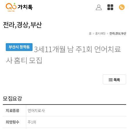
전라,경상,부산
홈
홈티매칭
전라,경상,부산
3세11개월 남 주1회 언어치료
부산시 청학동
사 홈티 모집
목록
모집요강
치료종류
언어치료사
희망횟수
주1회