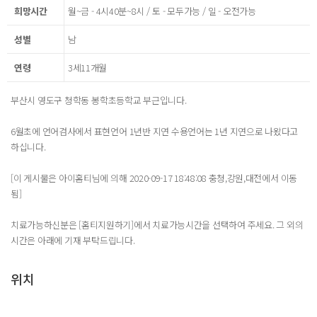
희망시간
월~금 - 4시40분~8시 / 토 - 모두가능 / 일 - 오전가능
성별
남
연령
3세11개월
부산시 영도구 청학동 봉학초등학교 부근입니다.
6월초에 언어검사에서 표현언어 1년반 지연 수용언어는 1년 지연으로 나왔다고
하십니다.
[이 게시물은 아이홈티님에 의해 2020-09-17 18:48:08 충청,강원,대전에서 이동
됨]
치료가능하신분은 [홈티지원하기]에서 치료가능시간을 선택하여 주세요. 그 외의
시간은 아래에 기재 부탁드립니다.
위치