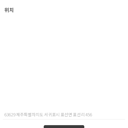
위치
63629 제주특별자치도 서귀포시 표선면 표선리 456