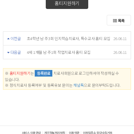
홈티지원하기
목록
이전글
초4학년 남 주3회 인지학습치료사, 특수교사 홈티 모집
26.06.11
다음글
4세 1개월 남 주1회 작업치료사 홈티 모집
26.06.11
※
홈티지원하기
는
등록완료
치료사회원으로 로그인하셔야 작성하실 수
있습니다.
※ 정식치료사 등록여부 및 등록유보 문의는
채널톡
으로 문의부탁드립니다.
서비스 이용안내
개인정보처리방침
이용약관
이메일주소 무단수집거부