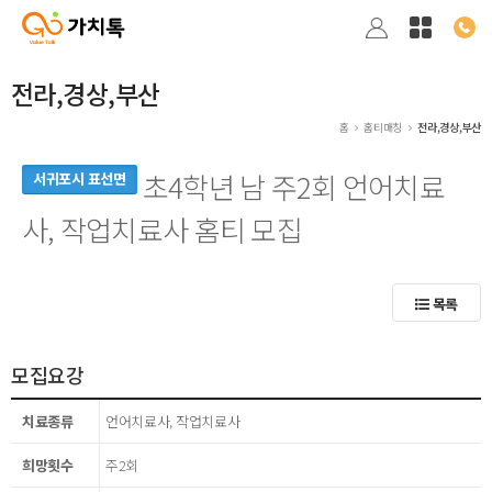
전라,경상,부산
홈
홈티매칭
전라,경상,부산
초4학년 남 주2회 언어치료
서귀포시 표선면
사, 작업치료사 홈티 모집
목록
모집요강
치료종류
언어치료사, 작업치료사
희망횟수
주2회