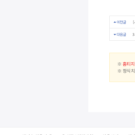
이전글
[
다음글
3
※
홈티지
※ 정식치