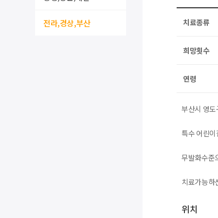
전라,경상,부산
치료종류
희망횟수
연령
부산시 영도
특수 어린이
무발화수준으
치료가능하신
위치