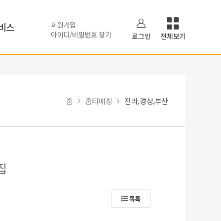
회원가입
비스
아이디/비밀번호 찾기
로그인
전체보기
홈
홈티매칭
전라,경상,부산
집
목록