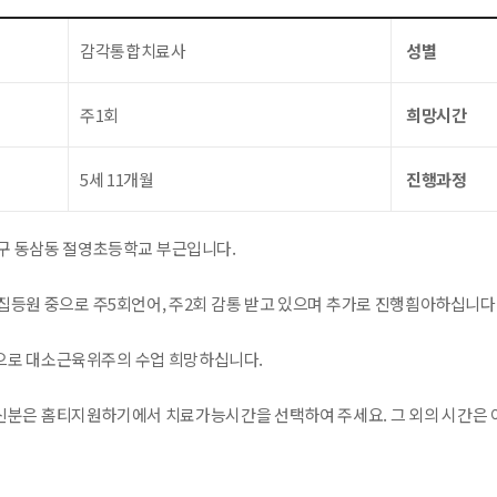
감각통합치료사
성별
주1회
희망시간
5세 11개월
진행과정
구 동삼동 절영초등학교 부근입니다.
집등원 중으로 주5회언어, 주2회 감통 받고 있으며 추가로 진행흼아하십니다
로 대소근육위주의 수업 희망하십니다.
분은 홈티지원하기에서 치료가능시간을 선택하여 주세요. 그 외의 시간은 