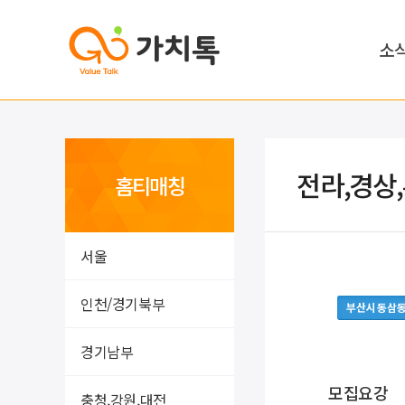
소
전라,경상
홈티매칭
서울
인천/경기북부
부산시 동삼
경기남부
모집요강
충청,강원,대전