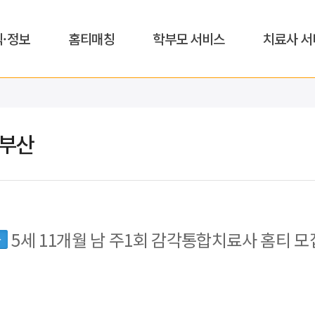
식·정보
홈티매칭
학부모 서비스
치료사 서
,부산
5세 11개월 남 주1회 감각통합치료사 홈티 모
동