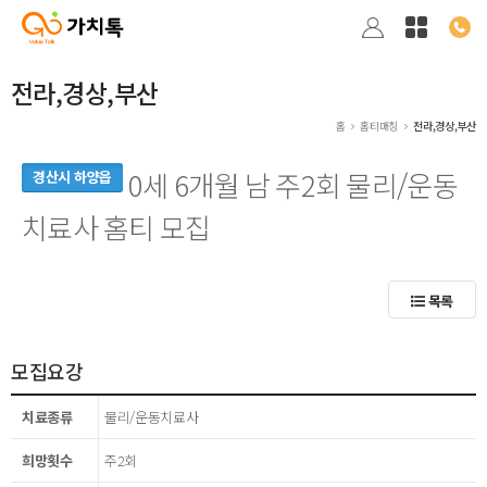
전라,경상,부산
홈
홈티매칭
전라,경상,부산
0세 6개월 남 주2회 물리/운동
경산시 하양읍
치료사 홈티 모집
목록
모집요강
치료종류
물리/운동치료사
희망횟수
주2회