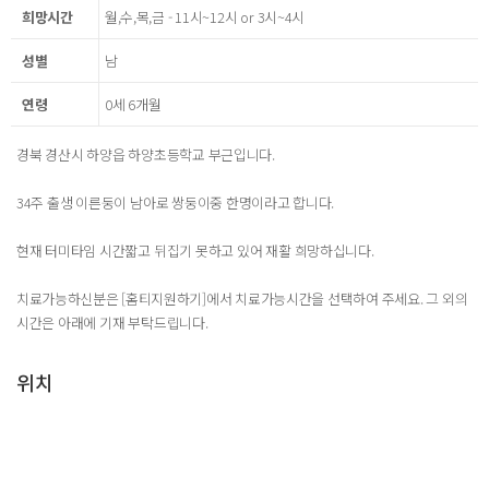
희망시간
월,수,목,금 - 11시~12시 or 3시~4시
성별
남
연령
0세 6개월
경북 경산시 하양읍 하양초등학교 부근입니다.
34주 출생 이른둥이 남아로 쌍둥이중 한명이라고 합니다.
현재 터미타임 시간짧고 뒤집기 못하고 있어 재활 희망하십니다.
치료가능하신분은 [홈티지원하기]에서 치료가능시간을 선택하여 주세요. 그 외의
시간은 아래에 기재 부탁드립니다.
위치