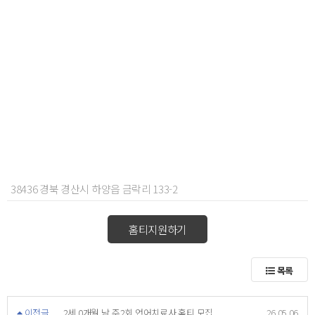
38436 경북 경산시 하양읍 금락리 133-2
홈티지원하기
목록
이전글
2세 0개월 남 주2회 언어치료사 홈티 모집
26.05.06