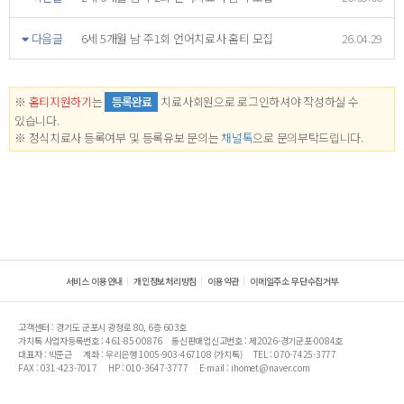
다음글
6세 5개월 남 주1회 언어치료사 홈티 모집
26.04.29
※
홈티지원하기
는
등록완료
치료사회원으로 로그인하셔야 작성하실 수
있습니다.
※ 정식치료사 등록여부 및 등록유보 문의는
채널톡
으로 문의부탁드립니다.
서비스 이용안내
개인정보처리방침
이용약관
이메일주소 무단수집거부
고객센터 : 경기도 군포시 광정로 80, 6층 603호
가치톡 사업자등록번호 : 461-85-00876
통신판매업신고번호 : 제2026-경기군포-0084호
대표자 : 박준근
계좌 : 우리은행 1005-903-467108 (가치톡)
TEL : 070-7425-3777
FAX : 031-423-7017
HP : 010-3647-3777
E-mail : ihomet@naver.com