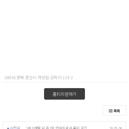
38436 경북 경산시 하양읍 금락리 133-2
홈티지원하기
목록
이전글
2세 0개월 남 주2회 언어치료사 홈티 모집
26.05.06