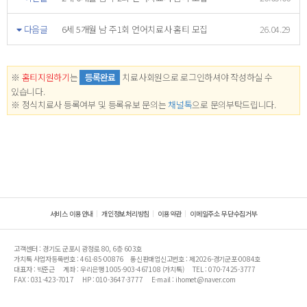
다음글
6세 5개월 남 주1회 언어치료사 홈티 모집
26.04.29
※
홈티지원하기
는
등록완료
치료사회원으로 로그인하셔야 작성하실 수
있습니다.
※ 정식치료사 등록여부 및 등록유보 문의는
채널톡
으로 문의부탁드립니다.
서비스 이용안내
개인정보처리방침
이용약관
이메일주소 무단수집거부
고객센터 : 경기도 군포시 광정로 80, 6층 603호
가치톡 사업자등록번호 : 461-85-00876
통신판매업신고번호 : 제2026-경기군포-0084호
대표자 : 박준근
계좌 : 우리은행 1005-903-467108 (가치톡)
TEL : 070-7425-3777
FAX : 031-423-7017
HP : 010-3647-3777
E-mail : ihomet@naver.com