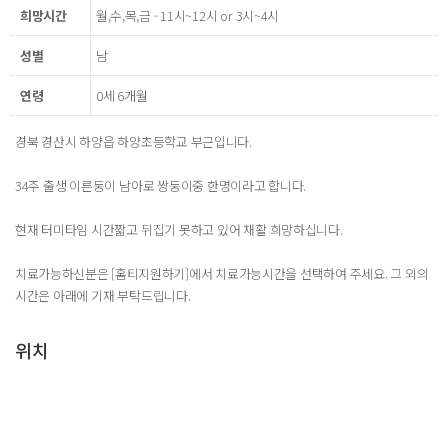
희망시간
월,수,목,금 - 11시~12시 or 3시~4시
성별
남
연령
0세 6개월
경북 경산시 하양읍 하양초등학교 부근입니다.
34주 출생 이른둥이 남아로 쌍둥이중 한명이라고 합니다.
현재 터미타임 시간짧고 뒤집기 못하고 있어 재활 희망하십니다.
치료가능하신분은 [홈티지원하기]에서 치료가능시간을 선택하여 주세요. 그 외의
시간은 아래에 기재 부탁드립니다.
위치