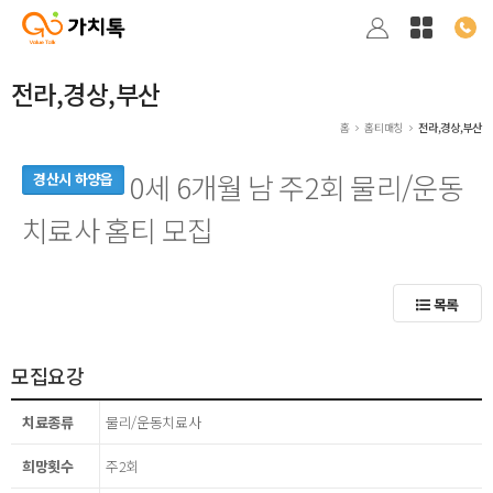
전라,경상,부산
홈
홈티매칭
전라,경상,부산
0세 6개월 남 주2회 물리/운동
경산시 하양읍
치료사 홈티 모집
목록
모집요강
치료종류
물리/운동치료사
희망횟수
주2회