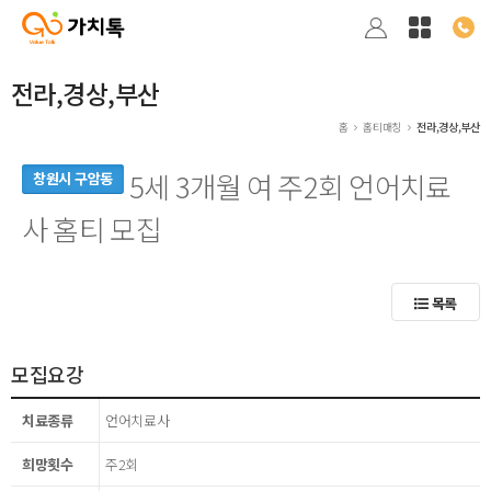
전라,경상,부산
홈
홈티매칭
전라,경상,부산
5세 3개월 여 주2회 언어치료
창원시 구암동
사 홈티 모집
목록
모집요강
치료종류
언어치료사
희망횟수
주2회