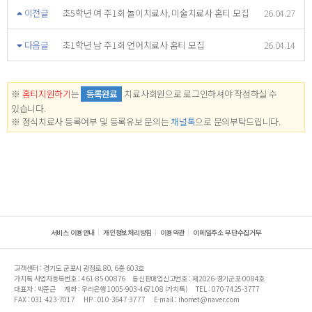
이전글
초5학년 여 주1회 놀이치료사, 미술치료사 홈티 모집
26.04.27
다음글
초1학년 남 주1회 언어치료사 홈티 모집
26.04.14
※
홈티지원하기
는
등록완료
치료사회원으로 로그인하셔야 작성하실 수
있습니다.
※ 정식치료사 등록여부 및 등록유보 문의는
채널톡
으로 문의부탁드립니다.
서비스 이용안내
개인정보처리방침
이용약관
이메일주소 무단수집거부
고객센터 : 경기도 군포시 광정로 80, 6층 603호
가치톡 사업자등록번호 : 461-85-00876
통신판매업신고번호 : 제2026-경기군포-0084호
대표자 : 박준근
계좌 : 우리은행 1005-903-467108 (가치톡)
TEL : 070-7425-3777
FAX : 031-423-7017
HP : 010-3647-3777
E-mail : ihomet@naver.com