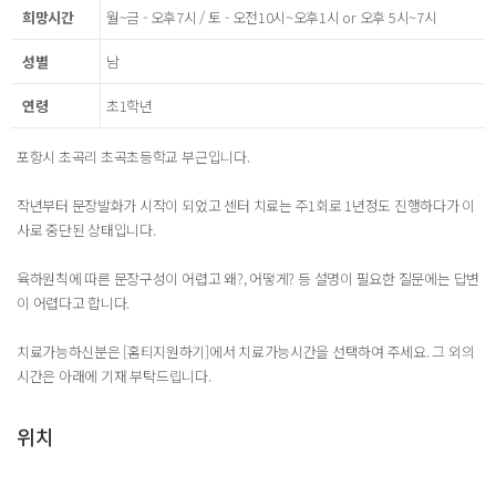
희망시간
월~금 - 오후7시 / 토 - 오전10시~오후1시 or 오후 5시~7시
성별
남
연령
초1학년
포항시 초곡리 초곡초등학교 부근입니다.
작년부터 문장발화가 시작이 되었고 센터 치료는 주1회로 1년정도 진행하다가 이
사로 중단된 상태입니다.
육하원칙에 따른 문장구성이 어렵고 왜?, 어떻게? 등 설명이 필요한 질문에는 답변
이 어렵다고 합니다.
치료가능하신분은 [홈티지원하기]에서 치료가능시간을 선택하여 주세요. 그 외의
시간은 아래에 기재 부탁드립니다.
위치