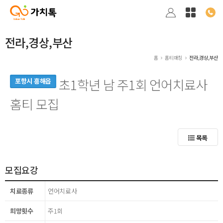
전라,경상,부산
홈
홈티매칭
전라,경상,부산
초1학년 남 주1회 언어치료사
포항시 흥해읍
홈티 모집
목록
모집요강
치료종류
언어치료사
희망횟수
주1회