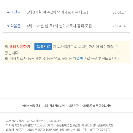
이전글
5세 3개월 여 주2회 언어치료사 홈티 모집
26.04.17
다음글
4세 11개월 남 주1회 놀이치료사 홈티 모집
26.04.14
※
홈티지원하기
는
등록완료
치료사회원으로 로그인하셔야 작성하실 수
있습니다.
※ 정식치료사 등록여부 및 등록유보 문의는
채널톡
으로 문의부탁드립니다.
서비스 이용안내
개인정보처리방침
이용약관
이메일주소 무단수집거부
고객센터 : 경기도 군포시 광정로 80, 6층 603호
가치톡 사업자등록번호 : 461-85-00876
통신판매업신고번호 : 제2026-경기군포-0084호
대표자 : 박준근
계좌 : 우리은행 1005-903-467108 (가치톡)
TEL : 070-7425-3777