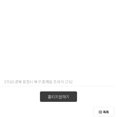
37560 경북 포항시 북구 흥해읍 초곡리 1762
홈티지원하기
목록