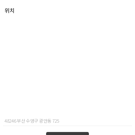
위치
48246 부산 수영구 광안동 725