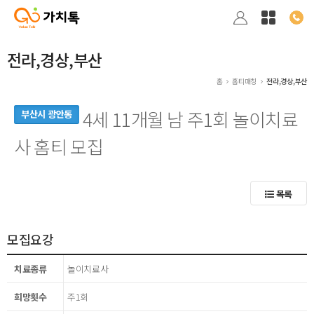
전라,경상,부산
홈
홈티매칭
전라,경상,부산
4세 11개월 남 주1회 놀이치료
부산시 광안동
사 홈티 모집
목록
모집요강
치료종류
놀이치료사
희망횟수
주1회