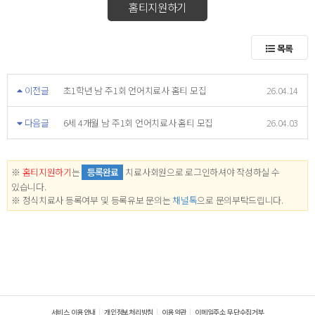
홈티지원하기
목록
이전글
초1학년 남 주1회 언어치료사 홈티 모집
26.04.14
다음글
6세 4개월 남 주1회 언어치료사 홈티 모집
26.04.03
※
홈티지원하기
는
등록완료
치료사회원으로 로그인하셔야 작성하실 수
있습니다.
※ 정식치료사 등록여부 및 등록유보 문의는
채널톡
으로 문의부탁드립니다.
서비스 이용안내
개인정보처리방침
이용약관
이메일주소 무단수집거부