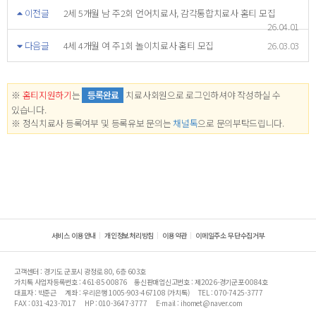
이전글
2세 5개월 남 주2회 언어치료사, 감각통합치료사 홈티 모집
26.04.01
다음글
4세 4개월 여 주1회 놀이치료사 홈티 모집
26.03.03
※
홈티지원하기
는
등록완료
치료사회원으로 로그인하셔야 작성하실 수
있습니다.
※ 정식치료사 등록여부 및 등록유보 문의는
채널톡
으로 문의부탁드립니다.
서비스 이용안내
개인정보처리방침
이용약관
이메일주소 무단수집거부
고객센터 : 경기도 군포시 광정로 80, 6층 603호
가치톡 사업자등록번호 : 461-85-00876
통신판매업신고번호 : 제2026-경기군포-0084호
대표자 : 박준근
계좌 : 우리은행 1005-903-467108 (가치톡)
TEL : 070-7425-3777
FAX : 031-423-7017
HP : 010-3647-3777
E-mail : ihomet@naver.com