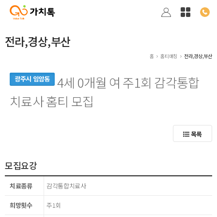
전라,경상,부산
홈
홈티매칭
전라,경상,부산
4세 0개월 여 주1회 감각통합
광주시 임암동
치료사 홈티 모집
목록
모집요강
치료종류
감각통합치료사
희망횟수
주1회