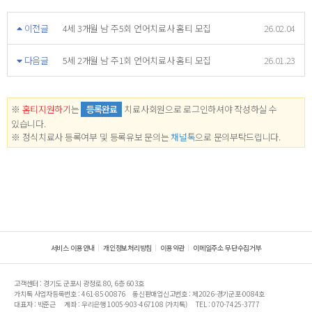
이전글
4세 3개월 남 주5회 언어치료사 홈티 모집
26.02.04
다음글
5세 2개월 남 주1회 언어치료사 홈티 모집
26.01.23
※
홈티지원하기
는
등록완료
치료사회원으로 로그인하셔야 작성하실 수
있습니다.
※ 정식치료사 등록여부 및 등록유보 문의는
채널톡
으로 문의부탁드립니다.
서비스 이용안내
개인정보처리방침
이용약관
이메일주소 무단수집거부
고객센터 : 경기도 군포시 광정로 80, 6층 603호
가치톡 사업자등록번호 : 461-85-00876
통신판매업신고번호 : 제2026-경기군포-0084호
대표자 : 박준근
계좌 : 우리은행 1005-903-467108 (가치톡)
TEL : 070-7425-3777