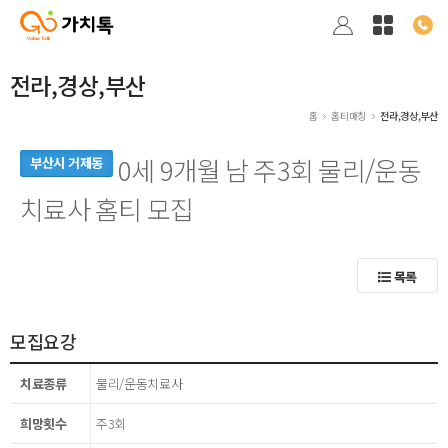
전라,경상,부산
홈
홈티매칭
전라,경상,부산
0세 9개월 남 주3회 물리/운동
부산시 거제동
치료사 홈티 모집
목록
모집요강
치료종류
물리/운동치료사
희망횟수
주3회