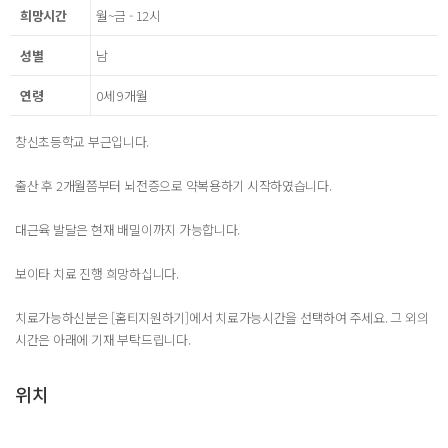
희망시간
월~금 - 12시
성별
남
연령
0세 9개월
창신초등학교 부근입니다.
출산 후 2개월쯤부터 뇌전증으로 약복용하기 시작하였습니다.
대근육 발달은 현재 배밀이까지 가능합니다.
보이타 치료 진행 희망하십니다.
치료가능하신분은 [홈티지원하기]에서 치료가능시간을 선택하여 주세요. 그 외의
시간은 아래에 기재 부탁드립니다.
위치