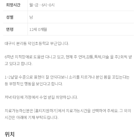
희망시간
월~금 - 6시~8시
성별
남
연령
12세 0개월
대구시 본리동 덕인초등학교 부근입니다.
6학년 지적장애로 도움반 다니고 있고, 현재 주 언어,감통,특체,미술 을 주2회씩 받
고 있다고 합니다.
1~2낱말 수준으로 표현이 잘 안되다보니 소리를 지르거나 본인 몸을 꼬집는다는
등 부정적인 행동을 보인다고 합니다.
저녁 타임에 가정에서 수업 받길 희망하십니다.
치료가능하신분은 [홈티지원하기]에서 치료가능시간을 선택하여 주세요. 그 외의
시간은 아래에 기재 부탁드립니다.
위치