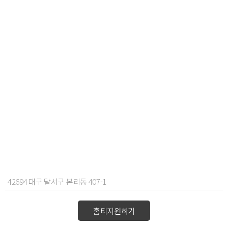
42694 대구 달서구 본리동 407-1
홈티지원하기