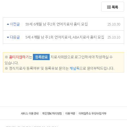
목록
이전글
59세 6개월 남 주2회 언어치료사 홈티 모집
25.10.30
다음글
5세 4개월 남 주1회 언어치료사, ABA치료사 홈티 모집
25.10.10
※
홈티지원하기
는
등록완료
치료사회원으로 로그인하셔야 작성하실 수
있습니다.
※ 정식치료사 등록여부 및 등록유보 문의는
채널톡
으로 문의부탁드립니다.
서비스 이용안내
개인정보처리방침
이용약관
이메일주소 무단수집거부