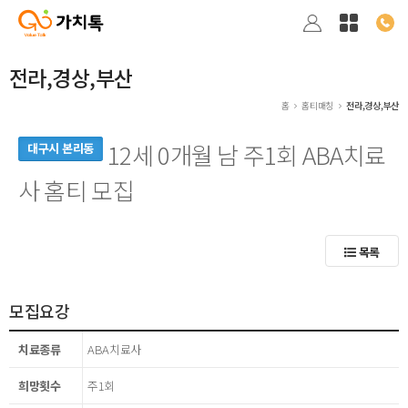
전라,경상,부산
홈
홈티매칭
전라,경상,부산
12세 0개월 남 주1회 ABA치료
대구시 본리동
사 홈티 모집
목록
모집요강
치료종류
ABA치료사
희망횟수
주1회