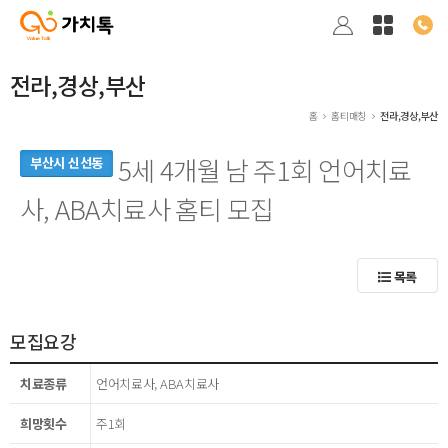
전라,경상,부산
홈
홈티매칭
전라,경상,부산
5세 4개월 남 주1회 언어치료
부산시 신선동
사, ABA치료사 홈티 모집
목록
모집요강
치료종류
언어치료사, ABA치료사
희망횟수
주1회