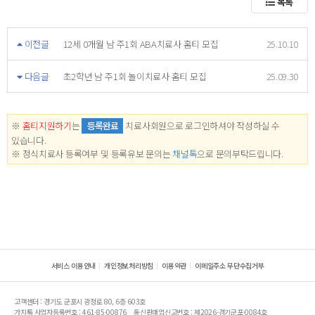
목록
이전글
12세 0개월 남 주1회 ABA치료사 홈티 모집
25.10.10
다음글
초2학년 남 주1회 놀이치료사 홈티 모집
25.09.30
※
홈티지원하기
는
등록완료
치료사회원으로 로그인하셔야 작성하실 수
있습니다.
※ 정식치료사 등록여부 및 등록유보 문의는
채널톡
으로 문의부탁드립니다.
서비스 이용안내
개인정보처리방침
이용약관
이메일주소 무단수집거부
고객센터 : 경기도 군포시 광정로 80, 6층 603호
가치톡 사업자등록번호 : 461-85-00876
통신판매업신고번호 : 제2026-경기군포-0084호