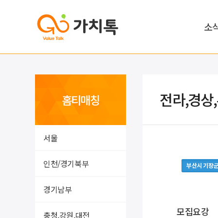
소
전라,경상
홈티매칭
서울
인천/경기북부
부산시 기장
경기남부
모집요강
충청,강원,대전