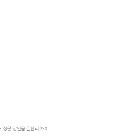
산 기장군 장안읍 길천리 230