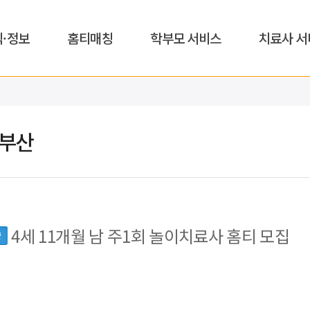
식·정보
홈티매칭
학부모 서비스
치료사 서
,부산
4세 11개월 남 주1회 놀이치료사 홈티 모집
군