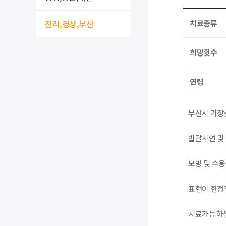
전라,경상,부산
치료종류
희망횟수
연령
부산시 기장
발달지연 및
모방 및 수
표현이 한정
치료가능하신