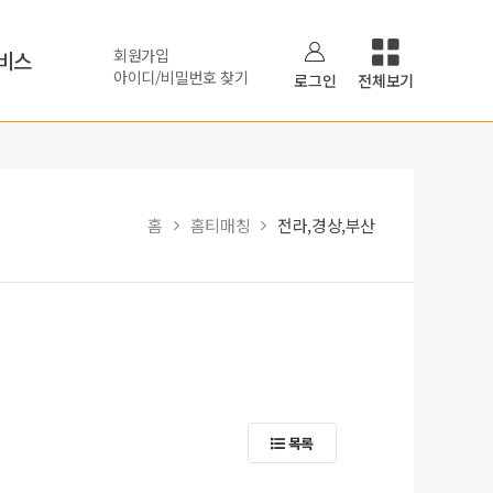
회원가입
비스
아이디/비밀번호 찾기
로그인
전체보기
홈
홈티매칭
전라,경상,부산
목록