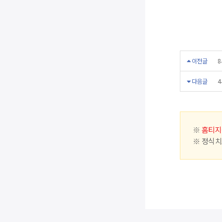
이전글
8
다음글
4
※
홈티지
※ 정식치