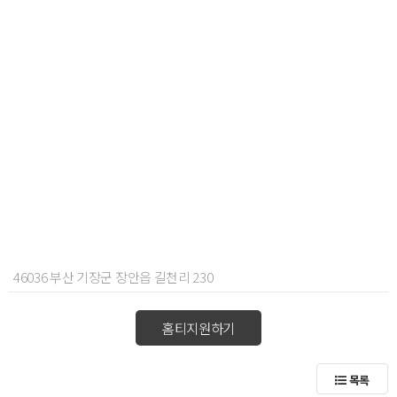
46036 부산 기장군 장안읍 길천리 230
홈티지원하기
목록