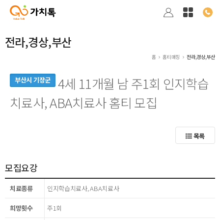
전라,경상,부산
홈
홈티매칭
전라,경상,부산
4세 11개월 남 주1회 인지학습
부산시 기장군
치료사, ABA치료사 홈티 모집
목록
모집요강
치료종류
인지학습치료사, ABA치료사
희망횟수
주1회