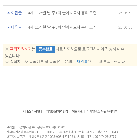
이전글
4세 11개월 남 주1회 놀이치료사 홈티 모집
25.06.30
다음글
4세 11개월 남 주3회 언어치료사 홈티 모집
25.06.30
※
홈티지원하기
는
등록완료
치료사회원으로 로그인하셔야 작성하실 수
있습니다.
※ 정식치료사 등록여부 및 등록유보 문의는
채널톡
으로 문의부탁드립니다.
서비스 이용안내
개인정보처리방침
이용약관
이메일주소 무단수집거부
고객센터 : 경기도 군포시 광정로 80, 6층 603호
가치톡 사업자등록번호 : 461-85-00876
통신판매업신고번호 : 제2026-경기군포-0084호
대표자 : 박준근
계좌 : 우리은행 1005-903-467108 (가치톡)
TEL : 070-7425-3777