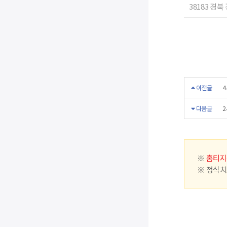
38183 경북
이전글
4
다음글
2
※
홈티지
※ 정식치