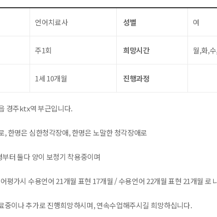
언어치료사
성별
여
주1회
희망시간
월,화,수
1세 10개월
진행과정
 경주ktx역 부근입니다.
로, 한명은 심한청각장애, 한명은 노말한 청각장애로
일경부터 둘다 양이 보청기 착용중이며
어평가시 수용언어 21개월 표현 17개월 / 수용언어 22개월 표현 21개월 로
료중이나 추가로 진행희망하시며, 연속수업해주시길 희망하십니다.