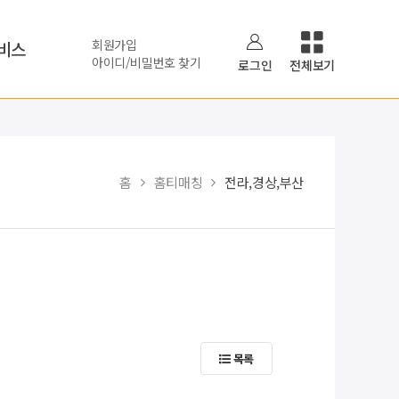
회원가입
비스
아이디/비밀번호 찾기
로그인
전체보기
홈
홈티매칭
전라,경상,부산
목록