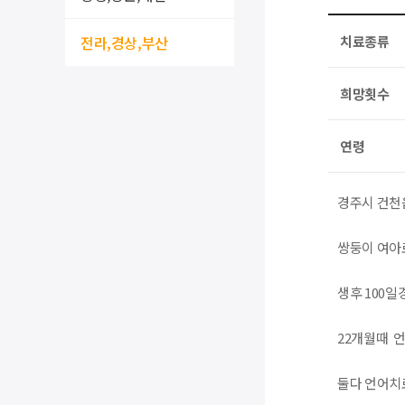
전라,경상,부산
치료종류
희망횟수
연령
경주시 건천읍
쌍둥이 여아
생후 100
22개월때 언
둘다 언어치