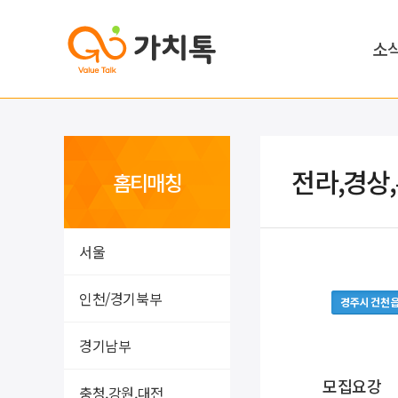
소
전라,경상
홈티매칭
서울
인천/경기북부
경주시 건천
경기남부
모집요강
충청,강원,대전