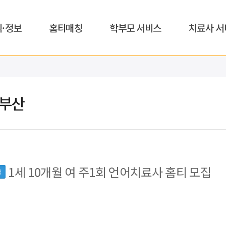
식·정보
홈티매칭
학부모 서비스
치료사 서
,부산
1세 10개월 여 주1회 언어치료사 홈티 모집
읍