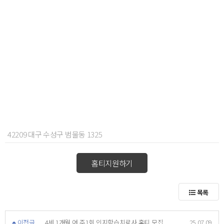
42209 대구 수성구 범물동 1325
홈티지원하기
목록
이전글
4세 1개월 여 주1회 인지학습치료사 홈티 모집
25.07.09