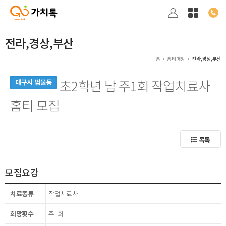
전라,경상,부산
홈
홈티매칭
전라,경상,부산
초2학년 남 주1회 작업치료사
대구시 범물동
홈티 모집
목록
모집요강
치료종류
작업치료사
희망횟수
주1회