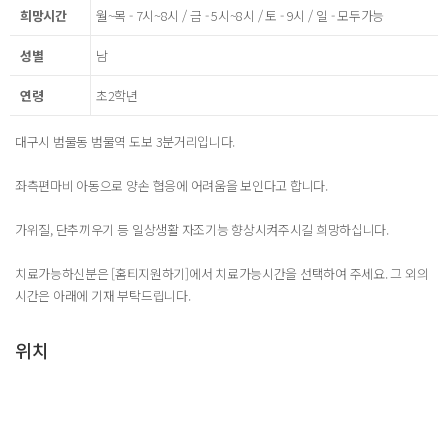
희망시간
월~목 - 7시~8시 / 금 - 5시~8시 / 토 - 9시 / 일 - 모두가능
성별
남
연령
초2학년
대구시 범물동 범물역 도보 3분거리입니다.
좌측편마비 아동으로 양손 협응에 어려움을 보인다고 합니다.
가위질, 단추끼우기 등 일상생활 자조기능 향상시켜주시길 희망하십니다.
치료가능하신분은 [홈티지원하기]에서 치료가능시간을 선택하여 주세요. 그 외의
시간은 아래에 기재 부탁드립니다.
위치