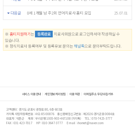
다음글
8세 1개월 남 주2회 언어치료사 홈티 모집
25.07.01
※
홈티지원하기
는
등록완료
치료사회원으로 로그인하셔야 작성하실 수
있습니다.
※ 정식치료사 등록여부 및 등록유보 문의는
채널톡
으로 문의부탁드립니다.
서비스 이용안내
개인정보처리방침
이용약관
이메일주소 무단수집거부
고객센터 : 경기도 군포시 광정로 80, 6층 603호
가치톡 사업자등록번호 : 461-85-00876
통신판매업신고번호 : 제2026-경기군포-0084호
대표자 : 박준근
계좌 : 우리은행 1005-903-467108 (가치톡)
TEL : 070-7425-3777
FAX : 031-423-7017
HP : 010-3647-3777
E-mail : ihomet@naver.com