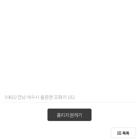
59602 전남 여수시 율촌면 조화리 182
홈티지원하기
목록