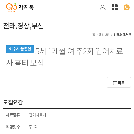
전라,경상,부산
홈
홈티매칭
전라,경상,부산
5세 1개월 여 주2회 언어치료
여수시 율촌면
사 홈티 모집
목록
모집요강
치료종류
언어치료사
희망횟수
주2회