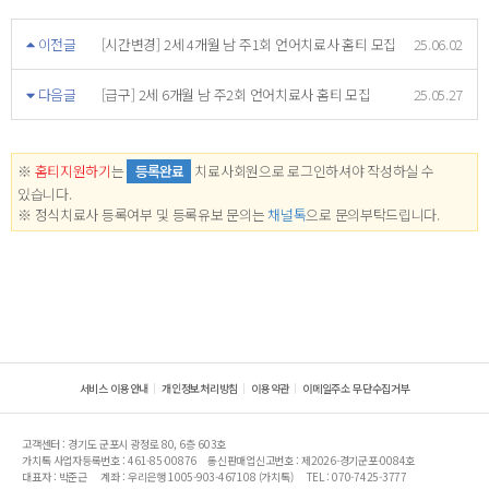
이전글
[시간변경] 2세 4개월 남 주1회 언어치료사 홈티 모집
25.06.02
다음글
[급구] 2세 6개월 남 주2회 언어치료사 홈티 모집
25.05.27
※
홈티지원하기
는
등록완료
치료사회원으로 로그인하셔야 작성하실 수
있습니다.
※ 정식치료사 등록여부 및 등록유보 문의는
채널톡
으로 문의부탁드립니다.
서비스 이용안내
개인정보처리방침
이용약관
이메일주소 무단수집거부
고객센터 : 경기도 군포시 광정로 80, 6층 603호
가치톡 사업자등록번호 : 461-85-00876
통신판매업신고번호 : 제2026-경기군포-0084호
대표자 : 박준근
계좌 : 우리은행 1005-903-467108 (가치톡)
TEL : 070-7425-3777