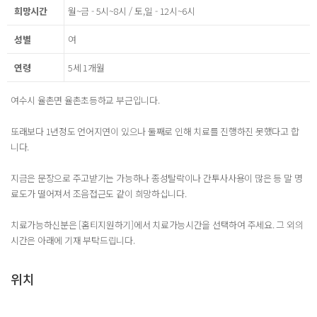
희망시간
월~금 - 5시~8시 / 토,일 - 12시~6시
성별
여
연령
5세 1개월
여수시 율촌면 율촌초등하교 부근입니다.
또래보다 1년정도 언어지연이 있으나 둘째로 인해 치료를 진행하진 못했다고 합
니다.
지금은 문장으로 주고받기는 가능하나 종성탈락이나 간투사사용이 많은 등 말 명
료도가 떨어져서 조음접근도 같이 희망하십니다.
치료가능하신분은 [홈티지원하기]에서 치료가능시간을 선택하여 주세요. 그 외의
시간은 아래에 기재 부탁드립니다.
위치