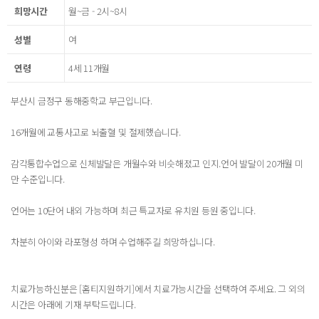
희망시간
월~금 - 2시~8시
성별
여
연령
4세 11개월
부산시 금정구 동해중학교 부근입니다.
16개월에 교통사고로 뇌출혈 및 절제했습니다.
감각통합수업으로 신체발달은 개월수와 비슷해졌고 인지.언어 발달이 20개월 미
만 수준입니다.
언어는 10단어 내외 가능하며 최근 특교자로 유치원 등원 중입니다.
차분히 아이와 라포형성 하며 수업해주길 희망하십니다.
치료가능하신분은 [홈티지원하기]에서 치료가능시간을 선택하여 주세요. 그 외의
시간은 아래에 기재 부탁드립니다.