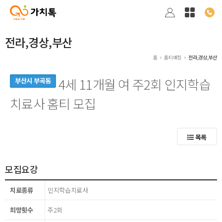
전라,경상,부산
홈
홈티매칭
전라,경상,부산
4세 11개월 여 주2회 인지학습
부산시 부곡동
치료사 홈티 모집
목록
모집요강
치료종류
인지학습치료사
희망횟수
주2회