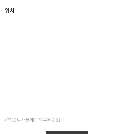
위치
47756 부산 동래구 명륜동 8-31