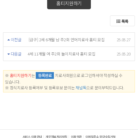
홈티지원하기
목록
이전글
[급구] 2세 6개월 남 주2회 언어치료사 홈티 모집
25.05.27
다음글
4세 11개월 여 주2회 놀이치료사 홈티 모집
25.05.20
※
홈티지원하기
는
등록완료
치료사회원으로 로그인하셔야 작성하실 수
있습니다.
※ 정식치료사 등록여부 및 등록유보 문의는
채널톡
으로 문의부탁드립니다.
서비스 이용안내
개인정보처리방침
이용약관
이메일주소 무단수집거부