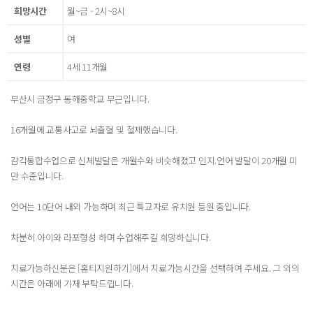
희망시간
월~금 - 2시~8시
성별
여
연령
4세 11개월
부산시 금정구 동해중학교 부근입니다.
16개월에 교통사고로 뇌출혈 및 절제했습니다.
감각통합수업으로 신체발달은 개월수와 비슷해졌고 인지.언어 발달이 20개월 미
만 수준입니다.
언어는 10단어 내외 가능하며 최근 특교자로 유치원 등원 중입니다.
차분히 아이와 라포형성 하며 수업해주길 희망하십니다.
치료가능하신분은 [홈티지원하기]에서 치료가능시간을 선택하여 주세요. 그 외의
시간은 아래에 기재 부탁드립니다.