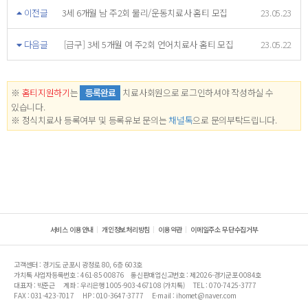
이전글
3세 6개월 남 주2회 물리/운동치료사 홈티 모집
23.05.23
다음글
[급구] 3세 5개월 여 주2회 언어치료사 홈티 모집
23.05.22
※
홈티지원하기
는
등록완료
치료사회원으로 로그인하셔야 작성하실 수
있습니다.
※ 정식치료사 등록여부 및 등록유보 문의는
채널톡
으로 문의부탁드립니다.
서비스 이용안내
개인정보처리방침
이용약관
이메일주소 무단수집거부
고객센터 : 경기도 군포시 광정로 80, 6층 603호
가치톡 사업자등록번호 : 461-85-00876
통신판매업신고번호 : 제2026-경기군포-0084호
대표자 : 박준근
계좌 : 우리은행 1005-903-467108 (가치톡)
TEL : 070-7425-3777
FAX : 031-423-7017
HP : 010-3647-3777
E-mail : ihomet@naver.com