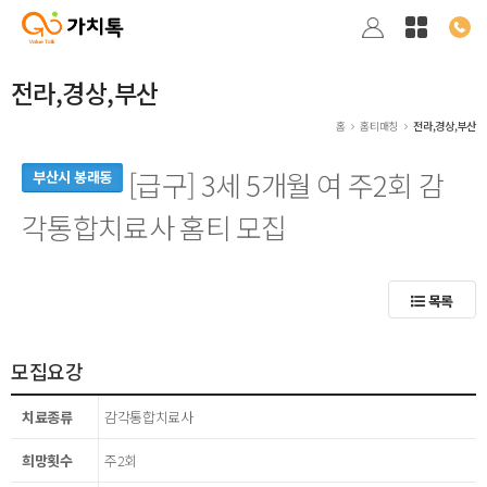
전라,경상,부산
홈
홈티매칭
전라,경상,부산
[급구] 3세 5개월 여 주2회 감
부산시 봉래동
각통합치료사 홈티 모집
목록
모집요강
치료종류
감각통합치료사
희망횟수
주2회