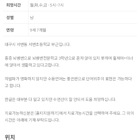
희망시간
월,화,수,금 - 5시~7시
성별
남
연령
9세 7개월
대구시 서변동 서변초등학교 부근입니다.
중증 뇌병변으로 뇌병변전문학교 3학년으로 혼자 앉아 있지 못하여 휠체어+이너
에 앉아서 생활하고 있다고합니다.
자발화가 명확하지 않지만 수용언어는 좋은편으로 단어위주의 표현은 가능하다
고 합니다.
한글은 대부분 다 알고 있지만 수연산이 잘 안되서 도움 희망하십니다.
치료가능하신분은 [홈티지원하기]에서 치료가능시간을 선택하여 주세요. 그 외의
시간은 아래에 기재 부탁드립니다.
위치