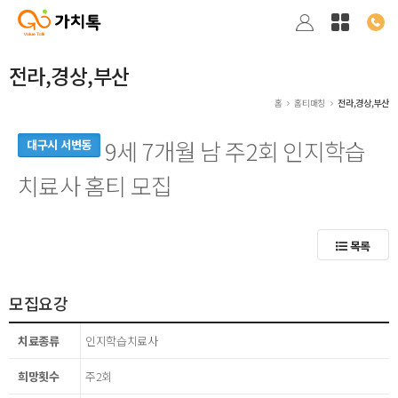
전라,경상,부산
홈
홈티매칭
전라,경상,부산
9세 7개월 남 주2회 인지학습
대구시 서변동
치료사 홈티 모집
목록
모집요강
치료종류
인지학습치료사
희망횟수
주2회