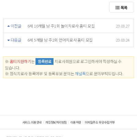
목록
이전글
6세 10개월 남 주1회 놀이치료사 홈티 모집
23.03.27
다음글
6세 5개월 남 주2회 언어치료사 홈티 모집
23.03.24
※
홈티지원하기
는
등록완료
치료사회원으로 로그인하셔야 작성하실 수
있습니다.
※ 정식치료사 등록여부 및 등록유보 문의는
채널톡
으로 문의부탁드립니다.
서비스 이용안내
개인정보처리방침
이용약관
이메일주소 무단수집거부