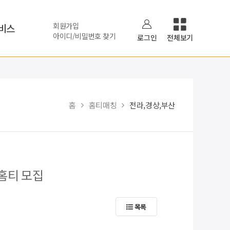
회원가입
비스
아이디/비밀번호 찾기
로그인
전체보기
홈
홈티매칭
전라,경상,부산
 홈티 모집
목록