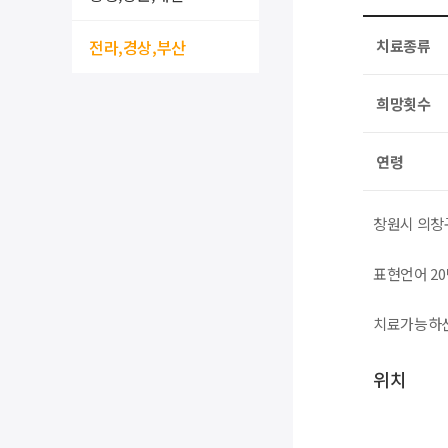
전라,경상,부산
치료종류
희망횟수
연령
창원시 의창
표현언어 2
치료가능하신
위치