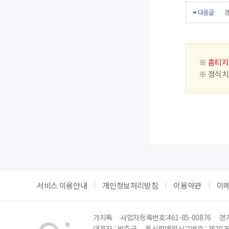
다음글
경
※
홈티지
※ 정식치
서비스 이용안내
개인정보처리방침
이용약관
이
가치톡
사업자등록번호:461-85-00876
경기
대표자 : 박준근
통신판매업신고번호 : 제202