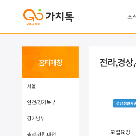
소
전라,경상
홈티매칭
서울
인천/경기북부
경남 창원시 
경기남부
모집요강
충청,강원,대전