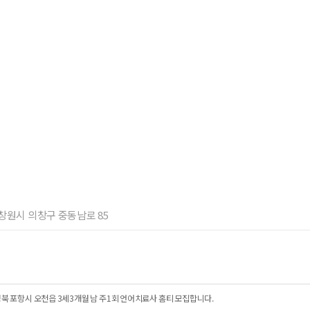
남 창원시 의창구 중동남로 85
북 포항시 오천읍 3세3개월 남 주1회 언어치료사 홈티 모집합니다.