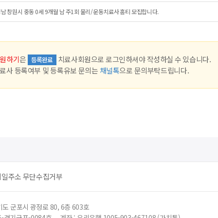
남 창원시 중동 0세 9개월 남 주1회 물리/운동치료사 홈티 모집합니다.
원하기
은
치료사회원으로 로그인하셔야 작성하실 수 있습니다.
등록완료
료사 등록여부 및 등록유보 문의는
채널톡
으로 문의부탁드립니다.
메일주소 무단수집거부
도 군포시 광정로 80, 6층 603호
6-경기군포-0084호
계좌 : 우리은행 1005-903-467108 (가치톡)