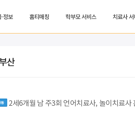
식·정보
홈티매칭
학부모 서비스
치료사 서
,부산
2세6개월 남 주3회 언어치료사, 놀이치료사
중동