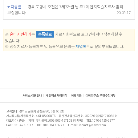
다음글
경북 포항시 오천읍 7세7개월 남 주1회 인지학습치료사 홈티
모집합니다.
20.09.17
※
홈티지원하기
는
등록완료
치료사회원으로 로그인하셔야 작성하실 수
있습니다.
※ 정식치료사 등록여부 및 등록유보 문의는
채널톡
으로 문의부탁드립니다.
서비스 이용안내
개인정보처리방침
이용약관
이메일주소 무단수집거부
고객센터 : 경기도 군포시 광정로 80, 6층 603호
가치톡 사업자등록번호 : 461-85-00876
통신판매업신고번호 : 제2026-경기군포-0084호
대표자 : 박준근
계좌 : 우리은행 1005-903-467108 (가치톡)
TEL : 070-7425-3777
FAX : 031-423-7017
HP : 010-3647-3777
E-mail : ihomet@naver.com