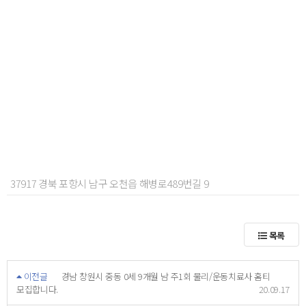
37917 경북 포항시 남구 오천읍 해병로489번길 9
목록
이전글
경남 창원시 중동 0세 9개월 남 주1회 물리/운동치료사 홈티
모집합니다.
20.09.17