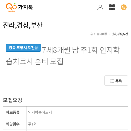
전라,경상,부산
홈
홈티매칭
전라,경상,부산
7세8개월 남 주1회 인지학
경북 포항시 오천읍
습치료사 홈티 모집
목록
모집요강
치료종류
인지학습치료사
희망횟수
주1회