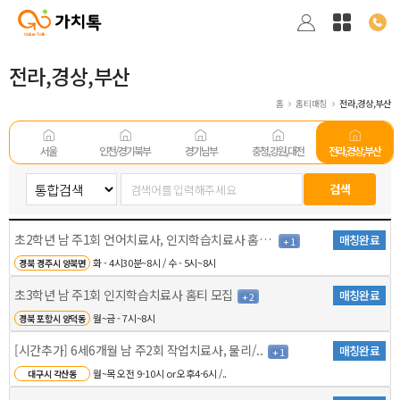
전라,경상,부산
홈
홈티매칭
전라,경상,부산
서울
인천/경기 북부
경기남부
충청,강원,대전
전라,경상,부산
초2학년 남 주1회 언어치료사, 인지학습치료사 홈티 모..
매칭완료
+ 1
화 - 4시30분~8시 / 수 - 5시~8시
경북 경주시 양북면
초3학년 남 주1회 인지학습치료사 홈티 모집
매칭완료
+ 2
월~금 - 7시~8시
경북 포항시 양덕동
[시간추가] 6세6개월 남 주2회 작업치료사, 물리/..
매칭완료
+ 1
월~목 오전 9-10시 or 오후4-6시 /..
대구시 각산동