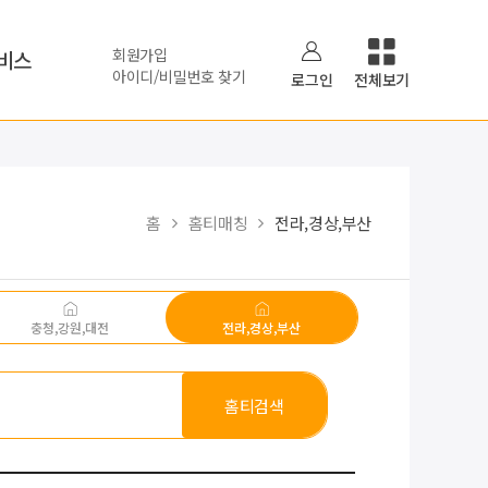
회원가입
비스
아이디/비밀번호 찾기
로그인
전체보기
홈
홈티매칭
전라,경상,부산
충청,강원,대전
전라,경상,부산