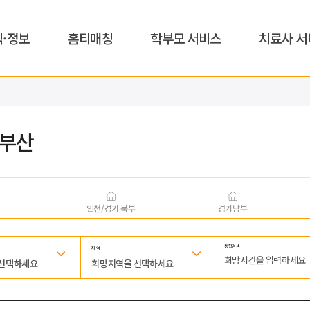
식·정보
홈티매칭
학부모 서비스
치료사 서
,부산
인천/경기 북부
경기남부
통합검색
지 역
 선택하세요
희망지역을 선택하세요