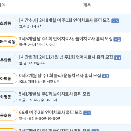
지역
제목
[시간추가] 2세8개월 여 주1회 언어치료사 홈티 모집
+ 5
 초량동
월,수,금 - 1시~7시
3세5개월 남 주1회 언어치료사, 놀이치료사 홈티 모집
+ 2
해구 석동
월~금- 2~8시 / 토-11시~2시
[시간변경] 2세11개월 남 주1회 언어치료사 홈티 모집
+ 1
 옥암동
월~금 - 4시30분~6시
0세 3개월 남 주1회 물리/운동치료사 홈티 모집
+ 2
 아미동
목요일 제외 평일 시간 상관 없음
5세1개월 남 주1회 놀이치료사 홈티 모집
 화명동
화,금 - 3시~4시 / 수 - 3시~5시
66세 여 주2회 언어치료사 홈티 모집
+ 3
 용호동
월~금 - 오전 9시30분~10시30분
3세7개월 여 주1회 놀이치료사 홈티 모집