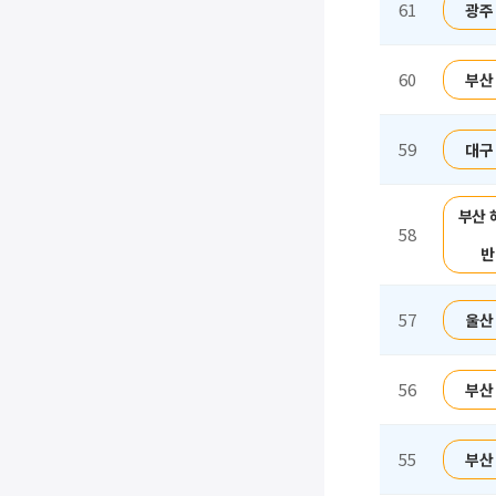
61
광주
60
부산
59
대구
부산 
58
반
57
울산
56
부산
55
부산