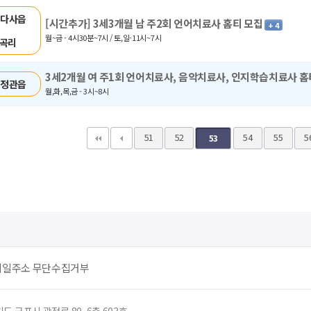
 다사읍
[시간추가] 3세3개월 남 주2회 언어치료사 홈티 모집
+ 4
월~금 - 4시30분~7시 / 토,일-11시~7시
곡리
3세2개월 여 주1회 언어치료사, 음악치료사, 인지학습치료사 홈
 정관읍
월,화,목,금 - 3시~8시
맨끝
51
52
54
55
5
53
메일주소 무단수집거부