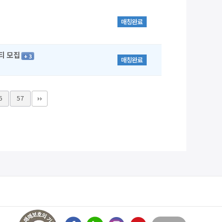
매칭완료
티 모집
+ 3
매칭완료
6
57