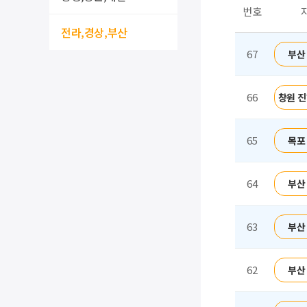
번호
전라,경상,부산
67
부산
66
창원 진
65
목포
64
부산
63
부산
62
부산