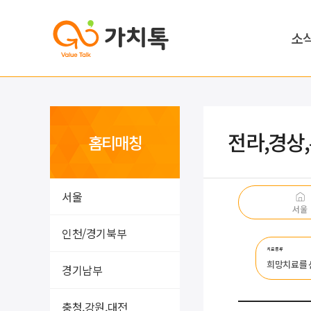
소
전라,경상
홈티매칭
서울
서울
인천/경기북부
치료종류
희망치료를
경기남부
충청,강원,대전