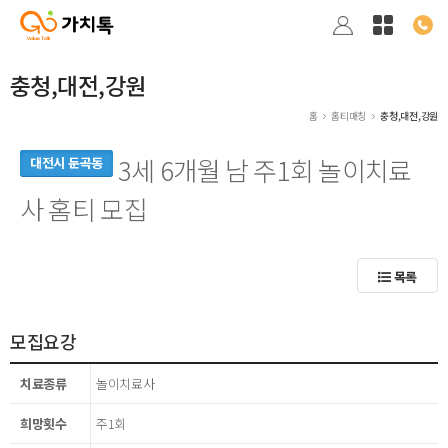
충청,대전,강원
홈
홈티매칭
충청,대전,강원
3세 6개월 남 주1회 놀이치료
대전시 둔곡동
사 홈티 모집
목록
모집요강
치료종류
놀이치료사
희망횟수
주1회