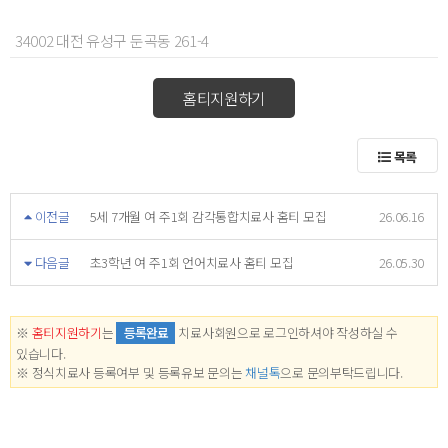
34002 대전 유성구 둔곡동 261-4
홈티지원하기
목록
이전글
5세 7개월 여 주1회 감각통합치료사 홈티 모집
26.06.16
다음글
초3학년 여 주1회 언어치료사 홈티 모집
26.05.30
※
홈티지원하기
는
등록완료
치료사회원으로 로그인하셔야 작성하실 수
있습니다.
※ 정식치료사 등록여부 및 등록유보 문의는
채널톡
으로 문의부탁드립니다.