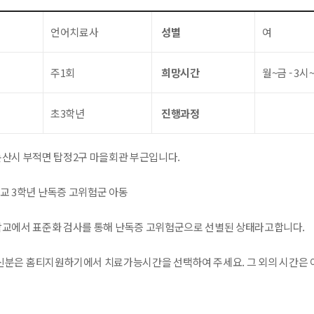
언어치료사
성별
여
주1회
희망시간
월~금 - 3시
초3학년
진행과정
논산시 부적면 탑정2구 마을회관 부근입니다.
학교 3학년 난독증 고위험군 아동
 학교에서 표준화 검사를 통해 난독증 고위험군으로 선별된 상태라고합니다.
분은 홈티지원하기에서 치료가능시간을 선택하여 주세요. 그 외의 시간은 