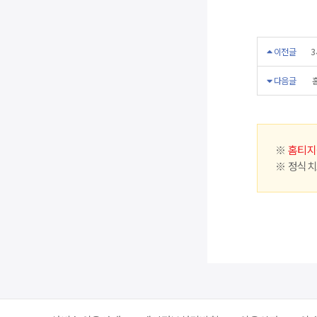
이전글
3
다음글
※
홈티지
※ 정식치