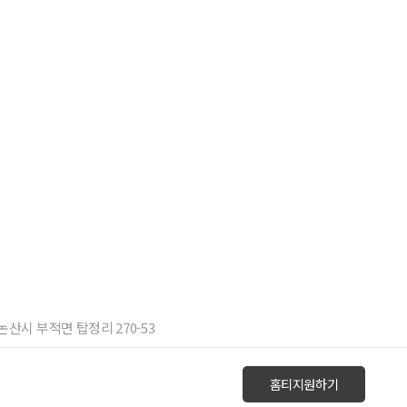
 논산시 부적면 탑정리 270-53
홈티지원하기