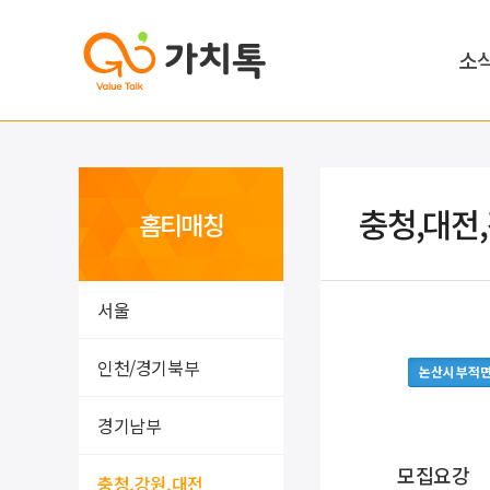
소
충청,대전
홈티매칭
서울
인천/경기북부
논산시 부적
경기남부
모집요강
충청,강원,대전