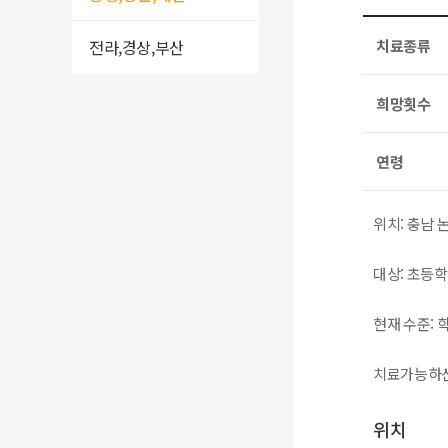
전라,경상,부산
치료종류
희망횟수
연령
위치: 충남 
대상: 초등
현재 수준:
치료가능하신
위치