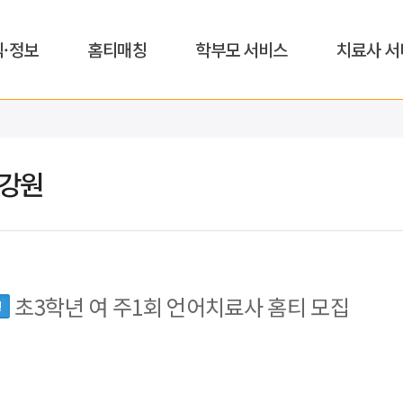
식·정보
홈티매칭
학부모 서비스
치료사 서
,강원
초3학년 여 주1회 언어치료사 홈티 모집
면