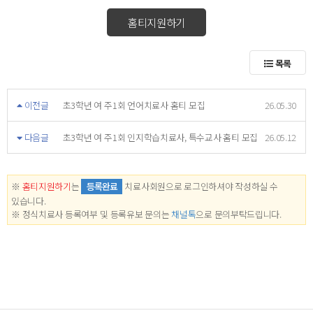
홈티지원하기
목록
이전글
초3학년 여 주1회 언어치료사 홈티 모집
26.05.30
다음글
초3학년 여 주1회 인지학습치료사, 특수교사 홈티 모집
26.05.12
※
홈티지원하기
는
등록완료
치료사회원으로 로그인하셔야 작성하실 수
있습니다.
※ 정식치료사 등록여부 및 등록유보 문의는
채널톡
으로 문의부탁드립니다.