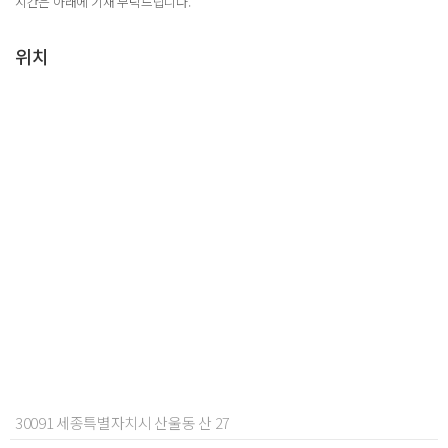
시간은 아래에 기재 부탁드립니다.
위치
30091 세종특별자치시 산울동 산 27