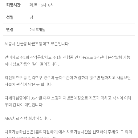
희망시간
화,목 - 6시~8시
성별
남
연령
2세 8개월
세종시 산울동 바른초등학교 부근입니다.
언어치료 주2회 감각통합치료 주1회 진행중 인 아동으로 3-4단어 문장발화 가능
하나 상호작용의 질이 떨어집니다..
회전체추구 등 감각추구 있으며 놀이수준이 개입하지 않으면 떨어지고 사람보단
사물에 관심이 많은 듯 합니다.
자폐의심중이며 36개월 이후 소정과 재방문예정으로 자조가 약하고 착석이 어려
우며 감각이 예민합니다.
ABA치료 진행 희망하십니다.
치료가능하신분은 [홈티지원하기]에서 치료가능시간을 선택하여 주세요. 그 외의