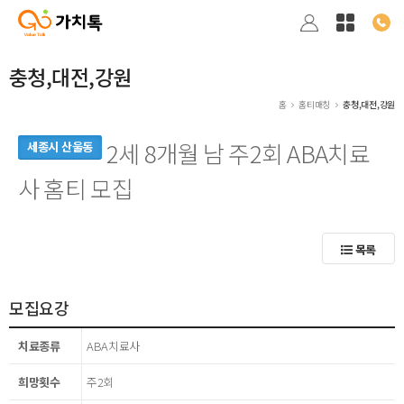
충청,대전,강원
홈
홈티매칭
충청,대전,강원
2세 8개월 남 주2회 ABA치료
세종시 산울동
사 홈티 모집
목록
모집요강
치료종류
ABA치료사
희망횟수
주2회