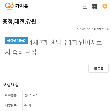
충청,대전,강원
홈
홈티매칭
충청,대전,강원
4세 7개월 남 주1회 언어치료
음성군 맹동면
사 홈티 모집
목록
모집요강
치료종류
언어치료사
희망횟수
주1회