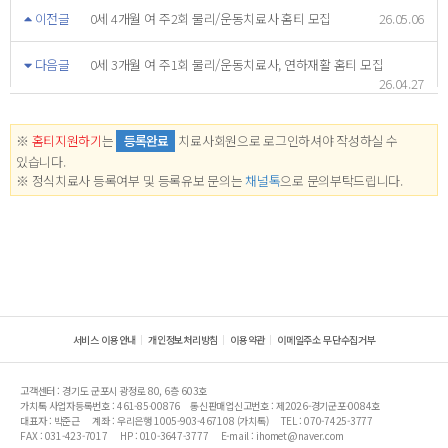
이전글
0세 4개월 여 주2회 물리/운동치료사 홈티 모집
26.05.06
다음글
0세 3개월 여 주1회 물리/운동치료사, 연하재활 홈티 모집
26.04.27
※
홈티지원하기
는
등록완료
치료사회원으로 로그인하셔야 작성하실 수
있습니다.
※ 정식치료사 등록여부 및 등록유보 문의는
채널톡
으로 문의부탁드립니다.
서비스 이용안내
개인정보처리방침
이용약관
이메일주소 무단수집거부
고객센터 : 경기도 군포시 광정로 80, 6층 603호
가치톡 사업자등록번호 : 461-85-00876
통신판매업신고번호 : 제2026-경기군포-0084호
대표자 : 박준근
계좌 : 우리은행 1005-903-467108 (가치톡)
TEL : 070-7425-3777
FAX : 031-423-7017
HP : 010-3647-3777
E-mail : ihomet@naver.com