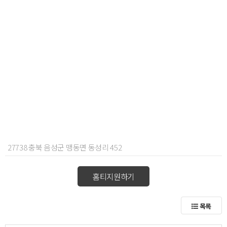
27738 충북 음성군 맹동면 동성리 452
홈티지원하기
목록