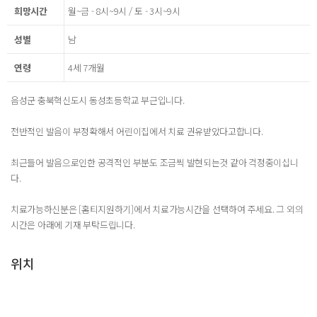
희망시간
월~금 - 8시~9시 / 토 - 3시~9시
성별
남
연령
4세 7개월
음성군 충북혁신도시 동성초등학교 부근입니다.
전반적인 발음이 부정확해서 어린이집에서 치료 권유받았다고합니다.
최근들어 발음으로인한 공격적인 부분도 조금씩 발현되는것 같아 걱정중이십니
다.
치료가능하신분은 [홈티지원하기]에서 치료가능시간을 선택하여 주세요. 그 외의
시간은 아래에 기재 부탁드립니다.
위치