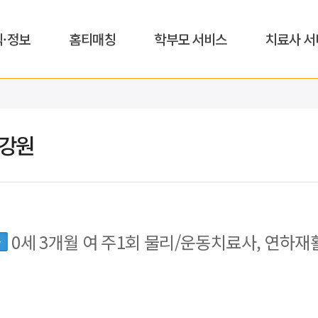
식·정보
홈티매칭
학부모 서비스
치료사 서
,강원
0세 3개월 여 주1회 물리/운동치료사, 연하재
동