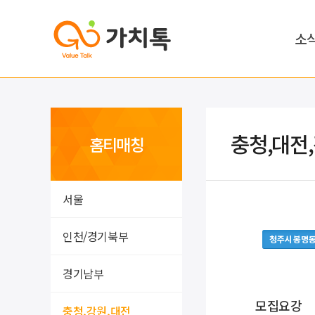
소
충청,대전
홈티매칭
서울
인천/경기북부
청주시 봉명
경기남부
모집요강
충청,강원,대전