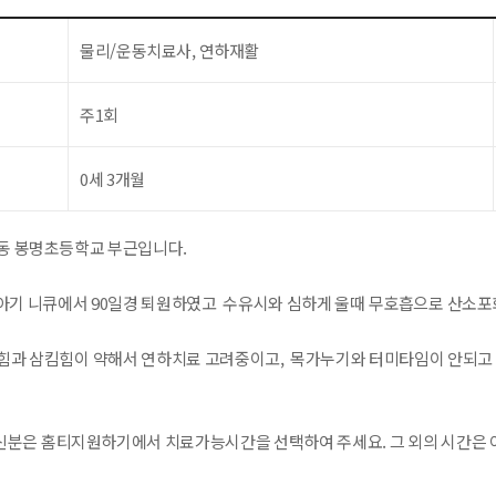
물리/운동치료사, 연하재활
주1회
0세 3개월
동 봉명초등학교 부근입니다.
일 아기 니큐에서 90일경 퇴원하였고 수유시와 심하게 울때 무호흡으로 산소
힘과 삼킴힘이 약해서 연하치료 고려중이고, 목가누기와 터미타임이 안되고
분은 홈티지원하기에서 치료가능시간을 선택하여 주세요. 그 외의 시간은 