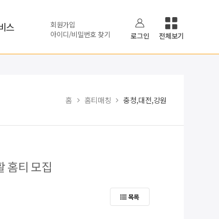
회원가입
비스
아이디/비밀번호 찾기
로그인
전체보기
홈
홈티매칭
충청,대전,강원
활 홈티 모집
목록