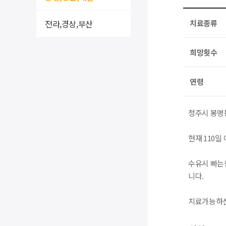
전라,경상,부산
치료종류
희망횟수
연령
청주시 봉명
현재 110
수유시 빠는
니다.
치료가능하신