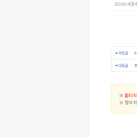
30100 세
이전글
0
다음글
초
※
홈티지
※ 정식치