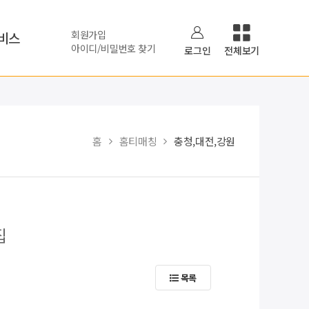
회원가입
비스
아이디/비밀번호 찾기
로그인
전체보기
홈
홈티매칭
충청,대전,강원
집
목록