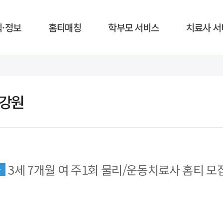
식·정보
홈티매칭
학부모 서비스
치료사 서
,강원
3세 7개월 여 주1회 물리/운동치료사 홈티 모
동