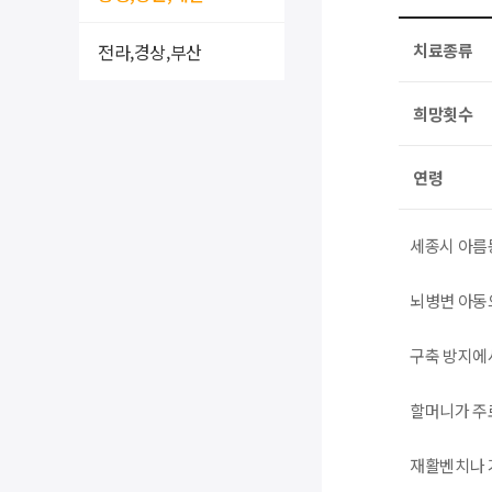
전라,경상,부산
치료종류
희망횟수
연령
세종시 아름
뇌병변 아동
구축 방지에
할머니가 주
재활벤치나 