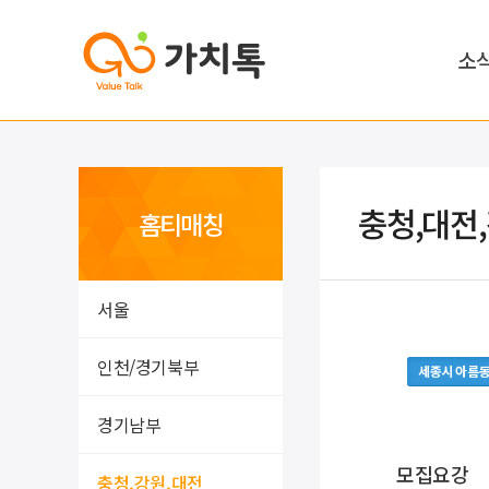
소
충청,대전
홈티매칭
서울
인천/경기북부
세종시 아름
경기남부
모집요강
충청,강원,대전