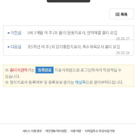
목록
이전글
0세 3개월 여 주1회 물리/운동치료사, 연하재활 홈티 모집
26.04.27
다음글
초5학년 여 주1회 감각통합치료사, 특수체육교사 홈티 모집
26.03.24
※
홈티지원하기
는
등록완료
치료사회원으로 로그인하셔야 작성하실 수
있습니다.
※ 정식치료사 등록여부 및 등록유보 문의는
채널톡
으로 문의부탁드립니다.
서비스 이용안내
개인정보처리방침
이용약관
이메일주소 무단수집거부