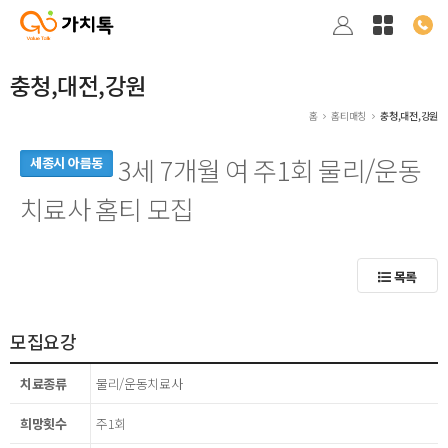
충청,대전,강원
홈
홈티매칭
충청,대전,강원
3세 7개월 여 주1회 물리/운동
세종시 아름동
치료사 홈티 모집
목록
모집요강
치료종류
물리/운동치료사
희망횟수
주1회