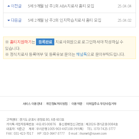
이전글
5세 9개월 남 주1회 ABA치료사 홈티 모집
25.04.04
다음글
5세 2개월 남 주2회 인지학습치료사 홈티 모집
25.04.02
※
홈티지원하기
는
등록완료
치료사회원으로 로그인하셔야 작성하실 수
있습니다.
※ 정식치료사 등록여부 및 등록유보 문의는
채널톡
으로 문의부탁드립니다.
서비스 이용안내
개인정보처리방침
이용약관
이메일주소 무단수집거부
고객센터 : 경기도 군포시 광정로 80, 6층 603호
가치톡 사업자등록번호 : 461-85-00876
통신판매업신고번호 : 제2026-경기군포-0084호
대표자 : 박준근
계좌 : 우리은행 1005-903-467108 (가치톡)
TEL : 070-7425-3777
FAX : 031-423-7017
HP : 010-3647-3777
E-mail : ihomet@naver.com