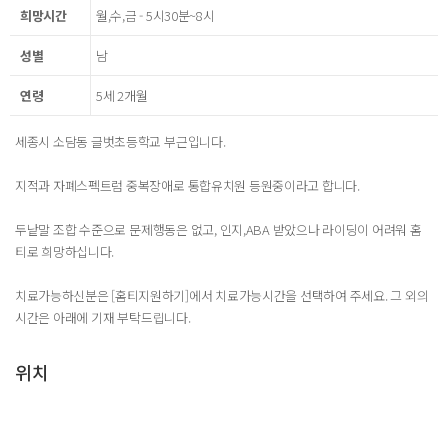
희망시간
월,수,금 - 5시30분~8시
성별
남
연령
5세 2개월
세종시 소담동 글벗초등학교 부근입니다.
지적과 자폐스펙트럼 중복장애로 통합유치원 등원중이라고 합니다.
두낱말 조합 수준으로 문제행동은 없고, 인지,ABA 받았으나 라이딩이 어려워 홈
티로 희망하십니다.
치료가능하신분은 [홈티지원하기]에서 치료가능시간을 선택하여 주세요. 그 외의
시간은 아래에 기재 부탁드립니다.
위치