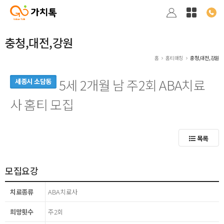
충청,대전,강원
홈
홈티매칭
충청,대전,강원
5세 2개월 남 주2회 ABA치료
세종시 소담동
사 홈티 모집
목록
모집요강
치료종류
ABA치료사
희망횟수
주2회