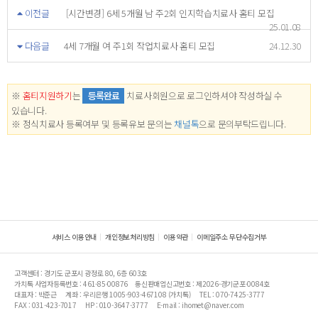
이전글
[시간변경] 6세 5개월 남 주2회 인지학습치료사 홈티 모집
25.01.08
다음글
4세 7개월 여 주1회 작업치료사 홈티 모집
24.12.30
※
홈티지원하기
는
등록완료
치료사회원으로 로그인하셔야 작성하실 수
있습니다.
※ 정식치료사 등록여부 및 등록유보 문의는
채널톡
으로 문의부탁드립니다.
서비스 이용안내
개인정보처리방침
이용약관
이메일주소 무단수집거부
고객센터 : 경기도 군포시 광정로 80, 6층 603호
가치톡 사업자등록번호 : 461-85-00876
통신판매업신고번호 : 제2026-경기군포-0084호
대표자 : 박준근
계좌 : 우리은행 1005-903-467108 (가치톡)
TEL : 070-7425-3777
FAX : 031-423-7017
HP : 010-3647-3777
E-mail : ihomet@naver.com