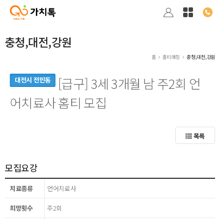
충청,대전,강원
홈
홈티매칭
충청,대전,강원
[급구] 3세 3개월 남 주2회 언
대전시 전민동
어치료사 홈티 모집
목록
모집요강
치료종류
언어치료사
희망횟수
주2회