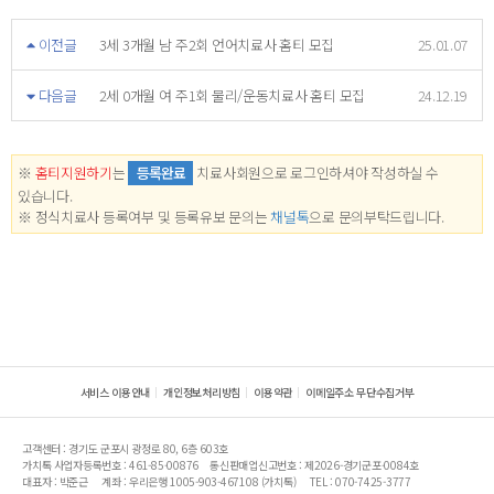
이전글
3세 3개월 남 주2회 언어치료사 홈티 모집
25.01.07
다음글
2세 0개월 여 주1회 물리/운동치료사 홈티 모집
24.12.19
※
홈티지원하기
는
등록완료
치료사회원으로 로그인하셔야 작성하실 수
있습니다.
※ 정식치료사 등록여부 및 등록유보 문의는
채널톡
으로 문의부탁드립니다.
서비스 이용안내
개인정보처리방침
이용약관
이메일주소 무단수집거부
고객센터 : 경기도 군포시 광정로 80, 6층 603호
가치톡 사업자등록번호 : 461-85-00876
통신판매업신고번호 : 제2026-경기군포-0084호
대표자 : 박준근
계좌 : 우리은행 1005-903-467108 (가치톡)
TEL : 070-7425-3777