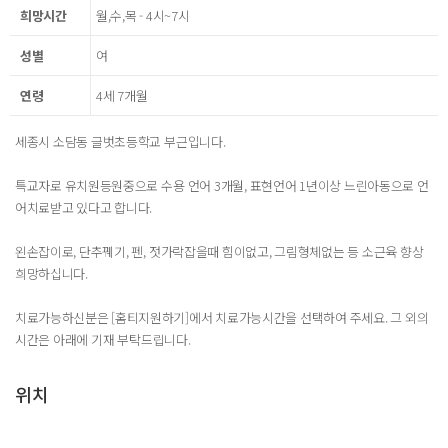
희망시간
월,수,목 - 4시~7시
성별
여
연령
4세 7개월
세종시 소담동 글벗초등학교 부근입니다.
특교자로 유치원등원중으로 수용 언어 3개월, 표현언어 1년이상 느린아동으로 언
어치료받고 있다고 합니다.
왼손잡이로, 단추꿰기, 펜, 젓가락잡을때 힘이없고, 그림형체없는 등 소근육 향상
희망하십니다.
치료가능하신분은 [홈티지원하기]에서 치료가능시간을 선택하여 주세요. 그 외의
시간은 아래에 기재 부탁드립니다.
위치