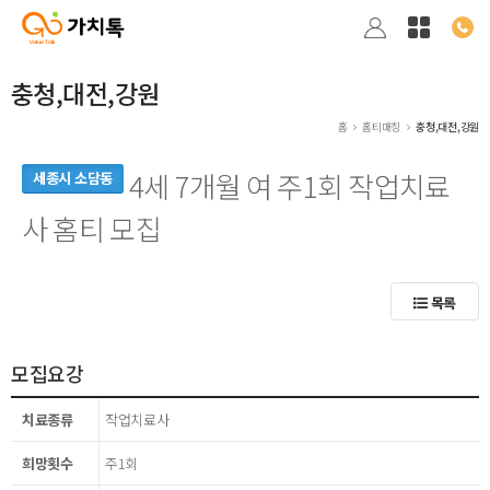
충청,대전,강원
홈
홈티매칭
충청,대전,강원
4세 7개월 여 주1회 작업치료
세종시 소담동
사 홈티 모집
목록
모집요강
치료종류
작업치료사
희망횟수
주1회