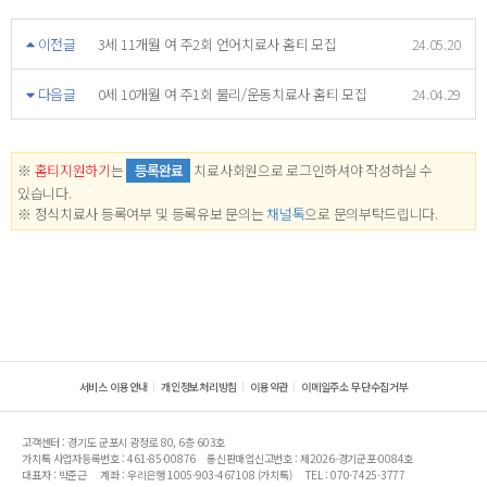
이전글
3세 11개월 여 주2회 언어치료사 홈티 모집
24.05.20
다음글
0세 10개월 여 주1회 물리/운동치료사 홈티 모집
24.04.29
※
홈티지원하기
는
등록완료
치료사회원으로 로그인하셔야 작성하실 수
있습니다.
※ 정식치료사 등록여부 및 등록유보 문의는
채널톡
으로 문의부탁드립니다.
서비스 이용안내
개인정보처리방침
이용약관
이메일주소 무단수집거부
고객센터 : 경기도 군포시 광정로 80, 6층 603호
가치톡 사업자등록번호 : 461-85-00876
통신판매업신고번호 : 제2026-경기군포-0084호
대표자 : 박준근
계좌 : 우리은행 1005-903-467108 (가치톡)
TEL : 070-7425-3777