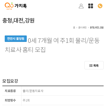
충청,대전,강원
홈
홈티매칭
충청,대전,강원
0세 7개월 여 주1회 물리/운동
천안시 불당동
치료사 홈티 모집
목록
모집요강
치료종류
물리/운동치료사
희망횟수
주1회