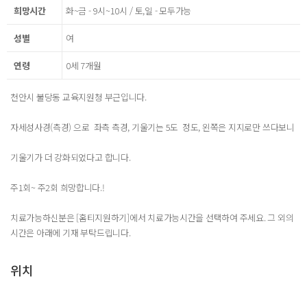
희망시간
화~금 - 9시~10시 / 토,일 - 모두가능
성별
여
연령
0세 7개월
천안시 불당동 교육지원청 부근입니다.
자세성사경(측경) 으로 좌측 측경, 기울기는 5도 정도, 왼쪽은 지지로만 쓰다보니
기울기가 더 강화되었다고 합니다.
주1회~ 주2회 희망합니다.!
치료가능하신분은 [홈티지원하기]에서 치료가능시간을 선택하여 주세요. 그 외의
시간은 아래에 기재 부탁드립니다.
위치