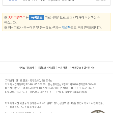
※
홈티지원하기
는
등록완료
치료사회원으로 로그인하셔야 작성하실 수
있습니다.
※ 정식치료사 등록여부 및 등록유보 문의는
채널톡
으로 문의부탁드립니다.
서비스 이용안내
개인정보처리방침
이용약관
이메일주소 무단수집거부
고객센터 : 경기도 군포시 광정로 80, 6층 603호
가치톡 사업자등록번호 : 461-85-00876
통신판매업신고번호 : 제2026-경기군포-0084호
대표자 : 박준근
계좌 : 우리은행 1005-903-467108 (가치톡)
TEL : 070-7425-3777
FAX : 031-423-7017
HP : 010-3647-3777
E-mail : ihomet@naver.com
가치톡의 사전 서면 동의 없이 본 사이트의 일체의 정보, 콘텐츠 및 UI등을 상업적 목적으로 전재,전송,
스크래핑 등 무단 사용할 수 없습니다