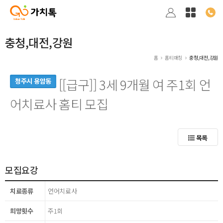
충청,대전,강원
홈
홈티매칭
충청,대전,강원
[[급구]] 3세 9개월 여 주1회 언
청주시 용암동
어치료사 홈티 모집
목록
모집요강
치료종류
언어치료사
희망횟수
주1회