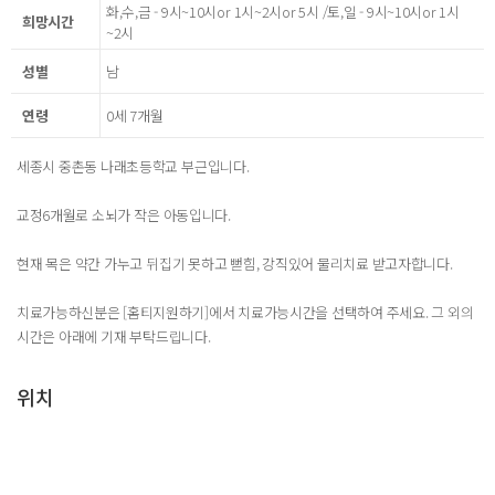
화,수,금 - 9시~10시or 1시~2시or 5시 /토,일 - 9시~10시or 1시
희망시간
~2시
성별
남
연령
0세 7개월
세종시 중촌동 나래초등학교 부근입니다.
교정6개월로 소뇌가 작은 아동입니다.
현재 목은 약간 가누고 뒤집기 못하고 뻗힘, 강직있어 물리치료 받고자합니다.
치료가능하신분은 [홈티지원하기]에서 치료가능시간을 선택하여 주세요. 그 외의
시간은 아래에 기재 부탁드립니다.
위치