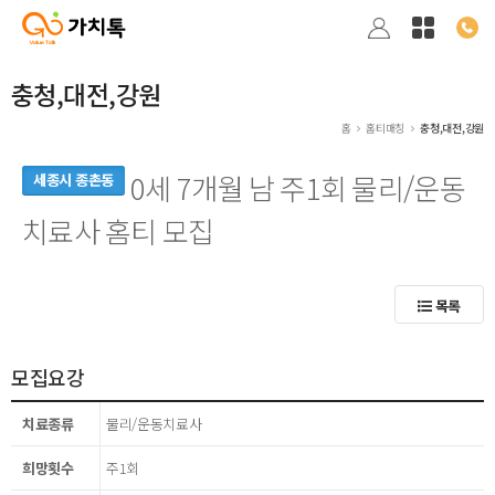
충청,대전,강원
홈
홈티매칭
충청,대전,강원
0세 7개월 남 주1회 물리/운동
세종시 종촌동
치료사 홈티 모집
목록
모집요강
치료종류
물리/운동치료사
희망횟수
주1회