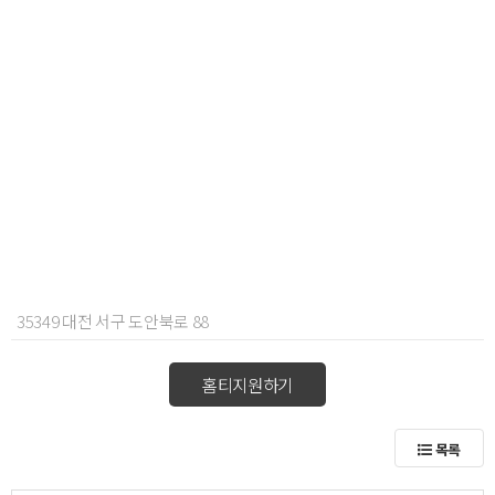
35349 대전 서구 도안북로 88
홈티지원하기
목록