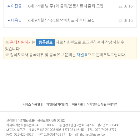
이전글
0세 7개월 남 주1회 물리/운동치료사 홈티 모집
22.08.16
다음글
6세 9개월 남 주2회 언어치료사 홈티 모집
22.08.16
※
홈티지원하기
는
등록완료
치료사회원으로 로그인하셔야 작성하실 수
있습니다.
※ 정식치료사 등록여부 및 등록유보 문의는
채널톡
으로 문의부탁드립니다.
서비스 이용안내
개인정보처리방침
이용약관
이메일주소 무단수집거부
고객센터 : 경기도 군포시 광정로 80, 6층 603호
가치톡 사업자등록번호 : 461-85-00876
통신판매업신고번호 : 제2026-경기군포-0084호
대표자 : 박준근
계좌 : 우리은행 1005-903-467108 (가치톡)
TEL : 070-7425-3777
FAX : 031-423-7017
HP : 010-3647-3777
E-mail : ihomet@naver.com