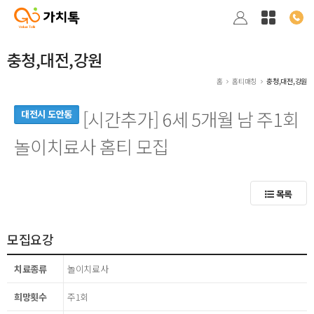
충청,대전,강원
홈
홈티매칭
충청,대전,강원
[시간추가] 6세 5개월 남 주1회
대전시 도안동
놀이치료사 홈티 모집
목록
모집요강
치료종류
놀이치료사
희망횟수
주1회