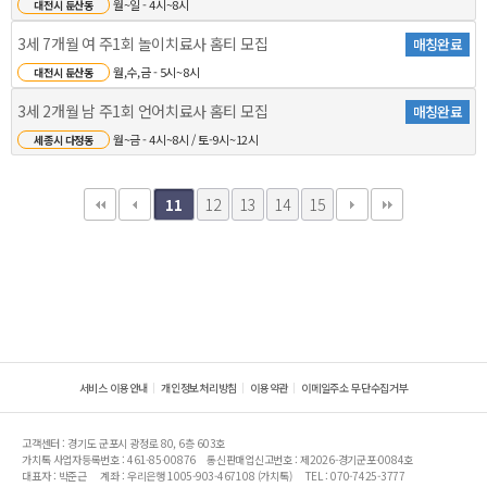
월~일 - 4시~8시
대전시 둔산동
3세 7개월 여 주1회 놀이치료사 홈티 모집
매칭완료
월,수,금 - 5시~8시
대전시 둔산동
3세 2개월 남 주1회 언어치료사 홈티 모집
매칭완료
월~금 - 4시~8시 / 토-9시~12시
세종시 다정동
12
13
14
15
11
서비스 이용안내
개인정보처리방침
이용약관
이메일주소 무단수집거부
고객센터 : 경기도 군포시 광정로 80, 6층 603호
가치톡 사업자등록번호 : 461-85-00876
통신판매업신고번호 : 제2026-경기군포-0084호
대표자 : 박준근
계좌 : 우리은행 1005-903-467108 (가치톡)
TEL : 070-7425-3777