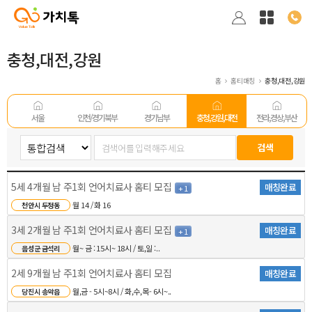
충청,대전,강원
홈
홈티매칭
충청,대전,강원
서울
인천/경기 북부
경기남부
충청,강원,대전
전라,경상,부산
5세 4개월 남 주1회 언어치료사 홈티 모집
매칭완료
+ 1
월 14 / 화 16
천안시 두정동
3세 2개월 남 주1회 언어치료사 홈티 모집
매칭완료
+ 1
월~ 금 : 15시~ 18시 / 토,일 :..
음성군 금석리
2세 9개월 남 주1회 언어치료사 홈티 모집
매칭완료
월,금 - 5시~8시 / 화,수,목- 6시~..
당진시 송악읍