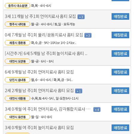
화,목 - 4시~6시
충주시 대소원면
3세 11개월 남 주1회 언어치료사 홈티 모집
매칭완료
+ 3
월~금 - 4시~8시 / 토,일 - 모두가능
청주시 내덕동
0세 7개월 남 주1회 물리/운동치료사 홈티 모집
매칭완료
+ 3
화,수,금 - 9시~10시or 1시~2시or..
세종시 종촌동
[시간추가] 6세 5개월 남 주1회 놀이치료사 홈티 ..
매칭완료
월~금 - 6시 ~ 8시
대전시 도안동
6세 9개월 남 주2회 언어치료사 홈티 모집
매칭완료
월,수 - 4시~6시 / 화,목,금 - 5시..
당진시 읍내동
2세 2개월 남 주1회 언어치료사 홈티 모집
매칭완료
+ 1
수,목,토-4시~5시 , 일-오전9시~11시
대전시 대흥동
3세 0개월 여 주1회 언어치료사, 감각통합치료사 홈티..
매칭완료
+ 4
월~일 - 4시~8시
대전시 둔산동
3세 0개월 여 주1회 놀이치료사 홈티 모집
매칭완료