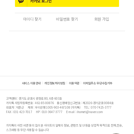
카카오
로그인
아이디 찾기
비밀번호 찾기
회원 가입
서비스 이용안내
개인정보처리방침
이용약관
이메일주소 무단수집거부
고객센터 : 경기도 군포시 광정로 80, 6층 603호
가치톡 사업자등록번호 : 461-85-00876
통신판매업신고번호 : 제2026-경기군포-0084호
대표자 : 박준근
계좌 : 우리은행 1005-903-467108 (가치톡)
TEL : 070-7425-3777
FAX : 031-423-7017
HP : 010-3647-3777
E-mail : ihomet@naver.com
가치톡의 사전 서면 동의 없이 본 사이트의 일체의 정보, 콘텐츠 및 UI등을 상업적 목적으로 전재,전송,
스크래핑 등 무단 사용할 수 없습니다