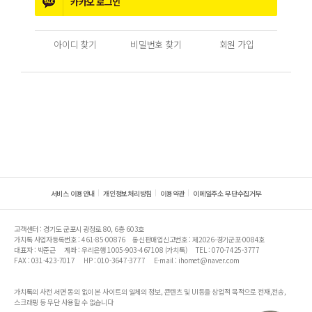
카카오
로그인
아이디 찾기
비밀번호 찾기
회원 가입
서비스 이용안내
개인정보처리방침
이용약관
이메일주소 무단수집거부
고객센터 : 경기도 군포시 광정로 80, 6층 603호
가치톡 사업자등록번호 : 461-85-00876
통신판매업신고번호 : 제2026-경기군포-0084호
대표자 : 박준근
계좌 : 우리은행 1005-903-467108 (가치톡)
TEL : 070-7425-3777
FAX : 031-423-7017
HP : 010-3647-3777
E-mail : ihomet@naver.com
가치톡의 사전 서면 동의 없이 본 사이트의 일체의 정보, 콘텐츠 및 UI등을 상업적 목적으로 전재,전송,
스크래핑 등 무단 사용할 수 없습니다