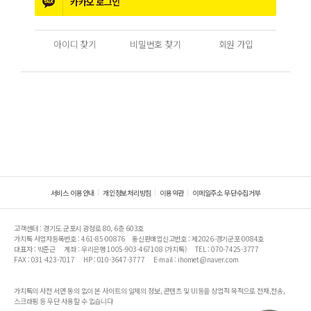
카카오
로그인
아이디 찾기
비밀번호 찾기
회원 가입
서비스 이용안내
개인정보처리방침
이용약관
이메일주소 무단수집거부
고객센터 : 경기도 군포시 광정로 80, 6층 603호
가치톡 사업자등록번호 : 461-85-00876
통신판매업신고번호 : 제2026-경기군포-0084호
대표자 : 박준근
계좌 : 우리은행 1005-903-467108 (가치톡)
TEL : 070-7425-3777
FAX : 031-423-7017
HP : 010-3647-3777
E-mail : ihomet@naver.com
가치톡의 사전 서면 동의 없이 본 사이트의 일체의 정보, 콘텐츠 및 UI등을 상업적 목적으로 전재,전송,
스크래핑 등 무단 사용할 수 없습니다