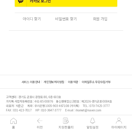
카카오
로그인
아이디 찾기
비밀번호 찾기
회원 가입
서비스 이용안내
개인정보처리방침
이용약관
이메일주소 무단수집거부
고객센터 : 경기도 군포시 광정로 80, 6층 603호
가치톡 사업자등록번호 : 461-85-00876
통신판매업신고번호 : 제2026-경기군포-0084호
대표자 : 박준근
계좌 : 우리은행 1005-903-467108 (가치톡)
TEL : 070-7425-3777
FAX : 031-423-7017
HP : 010-3647-3777
E-mail : ihomet@naver.com
가치톡의 사전 서면 동의 없이 본 사이트의 일체의 정보, 콘텐츠 및 UI등을 상업적 목적으로 전재,전송,
스크래핑 등 무단 사용할 수 없습니다