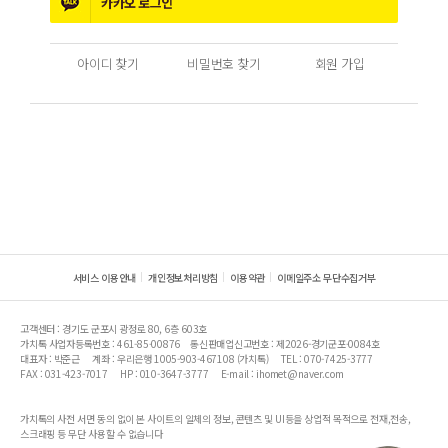
카카오
로그인
아이디 찾기
비밀번호 찾기
회원 가입
서비스 이용안내
개인정보처리방침
이용약관
이메일주소 무단수집거부
고객센터 : 경기도 군포시 광정로 80, 6층 603호
가치톡 사업자등록번호 : 461-85-00876
통신판매업신고번호 : 제2026-경기군포-0084호
대표자 : 박준근
계좌 : 우리은행 1005-903-467108 (가치톡)
TEL : 070-7425-3777
FAX : 031-423-7017
HP : 010-3647-3777
E-mail : ihomet@naver.com
가치톡의 사전 서면 동의 없이 본 사이트의 일체의 정보, 콘텐츠 및 UI등을 상업적 목적으로 전재,전송,
스크래핑 등 무단 사용할 수 없습니다