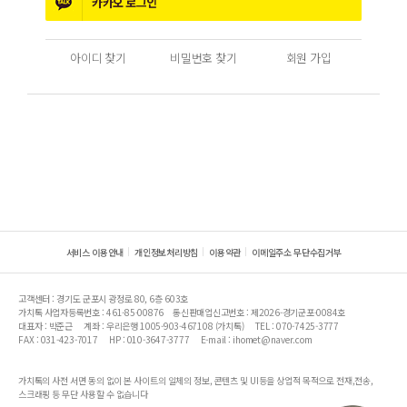
카카오
로그인
아이디 찾기
비밀번호 찾기
회원 가입
서비스 이용안내
개인정보처리방침
이용약관
이메일주소 무단수집거부
고객센터 : 경기도 군포시 광정로 80, 6층 603호
가치톡 사업자등록번호 : 461-85-00876
통신판매업신고번호 : 제2026-경기군포-0084호
대표자 : 박준근
계좌 : 우리은행 1005-903-467108 (가치톡)
TEL : 070-7425-3777
FAX : 031-423-7017
HP : 010-3647-3777
E-mail : ihomet@naver.com
가치톡의 사전 서면 동의 없이 본 사이트의 일체의 정보, 콘텐츠 및 UI등을 상업적 목적으로 전재,전송,
스크래핑 등 무단 사용할 수 없습니다