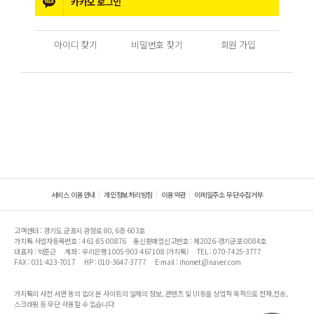
카카오
로그인
아이디 찾기
비밀번호 찾기
회원 가입
서비스 이용안내
개인정보처리방침
이용약관
이메일주소 무단수집거부
고객센터 : 경기도 군포시 광정로 80, 6층 603호
가치톡 사업자등록번호 : 461-85-00876
통신판매업신고번호 : 제2026-경기군포-0084호
대표자 : 박준근
계좌 : 우리은행 1005-903-467108 (가치톡)
TEL : 070-7425-3777
FAX : 031-423-7017
HP : 010-3647-3777
E-mail : ihomet@naver.com
가치톡의 사전 서면 동의 없이 본 사이트의 일체의 정보, 콘텐츠 및 UI등을 상업적 목적으로 전재,전송,
스크래핑 등 무단 사용할 수 없습니다